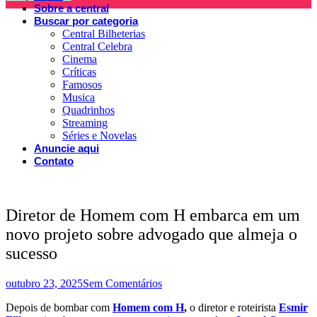
Sobre a central
Buscar por categoria
Central Bilheterias
Central Celebra
Cinema
Críticas
Famosos
Musica
Quadrinhos
Streaming
Séries e Novelas
Anuncie aqui
Contato
Diretor de Homem com H embarca em um
novo projeto sobre advogado que almeja o
sucesso
outubro 23, 2025
Sem Comentários
Depois de bombar com
Homem com H
,
o diretor e roteirista
Esmir