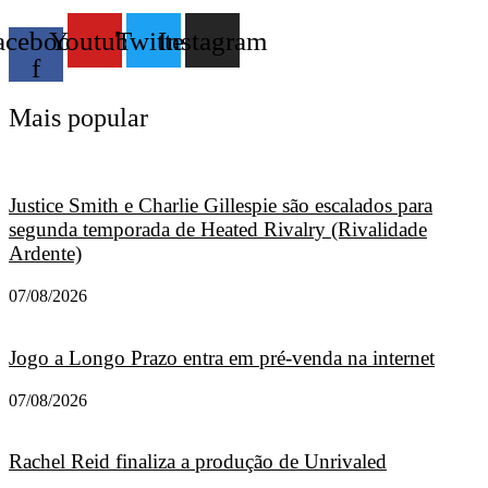
acebook-
Youtube
Twitter
Instagram
f
Mais popular
Justice Smith e Charlie Gillespie são escalados para
segunda temporada de Heated Rivalry (Rivalidade
Ardente)
07/08/2026
Jogo a Longo Prazo entra em pré-venda na internet
07/08/2026
Rachel Reid finaliza a produção de Unrivaled