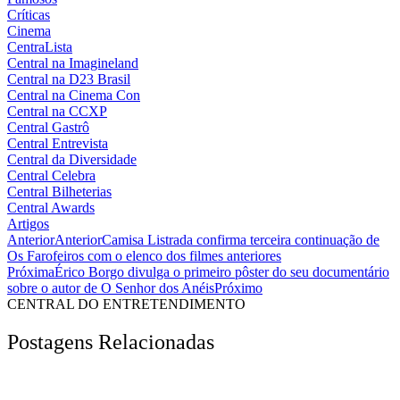
Críticas
Cinema
CentraLista
Central na Imagineland
Central na D23 Brasil
Central na Cinema Con
Central na CCXP
Central Gastrô
Central Entrevista
Central da Diversidade
Central Celebra
Central Bilheterias
Central Awards
Artigos
Anterior
Anterior
Camisa Listrada confirma terceira continuação de
Os Farofeiros com o elenco dos filmes anteriores
Próxima
Érico Borgo divulga o primeiro pôster do seu documentário
sobre o autor de O Senhor dos Anéis
Próximo
CENTRAL DO ENTRETENDIMENTO
Postagens Relacionadas