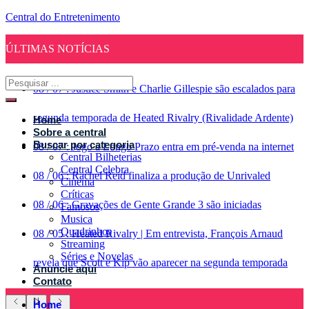
Central do Entretenimento
ÚLTIMAS NOTÍCIAS
08
/
07
:
Justice Smith e Charlie Gillespie são escalados para
segunda temporada de Heated Rivalry (Rivalidade Ardente)
Home
Sobre a central
Buscar por categoria
08
/
07
:
Jogo a Longo Prazo entra em pré-venda na internet
Central Bilheterias
Central Celebra
08
/
06
:
Rachel Reid finaliza a produção de Unrivaled
Cinema
Críticas
08
/
06
:
Gravações de Gente Grande 3 são iniciadas
Famosos
Musica
Quadrinhos
08
/
05
:
Heated Rivalry | Em entrevista, François Arnaud
Streaming
Séries e Novelas
revela que Scott e Kip vão aparecer na segunda temporada
Anuncie aqui
Contato
Home