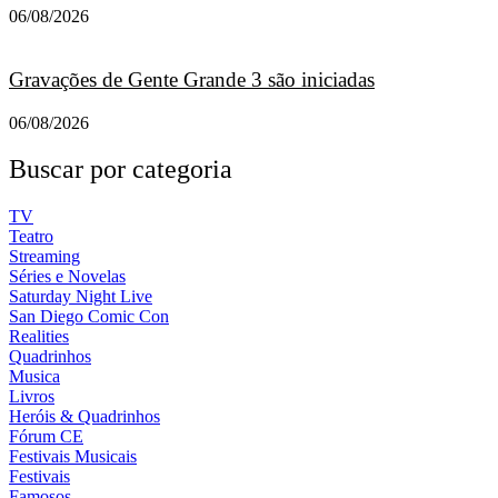
06/08/2026
Gravações de Gente Grande 3 são iniciadas
06/08/2026
Buscar por categoria
TV
Teatro
Streaming
Séries e Novelas
Saturday Night Live
San Diego Comic Con
Realities
Quadrinhos
Musica
Livros
Heróis & Quadrinhos
Fórum CE
Festivais Musicais
Festivais
Famosos