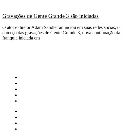
Gravações de Gente Grande 3 são iniciadas
O ator e diretor Adam Sandler anunciou em suas redes socias, o
começo das gravações de Gente Grande 3, nova continuação da
franquia iniciada em
CATEGORIAS
Central Bilheterias
Central Celebra
Cinema
Críticas
Famosos
Central Bilheterias
Central Celebra
Cinema
Críticas