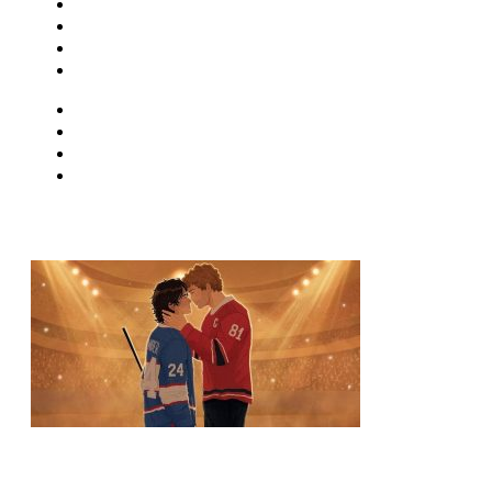
Musica
Quadrinhos
Streaming
Séries e Novelas
Musica
Quadrinhos
Streaming
Séries e Novelas
MAIS VISTAS