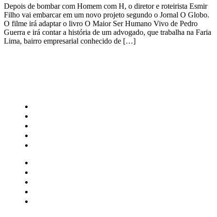
Depois de bombar com Homem com H, o diretor e roteirista Esmir
Filho vai embarcar em um novo projeto segundo o Jornal O Globo.
O filme irá adaptar o livro O Maior Ser Humano Vivo de Pedro
Guerra e irá contar a história de um advogado, que trabalha na Faria
Lima, bairro empresarial conhecido de […]
CATEGORIAS
Central Bilheterias
Central Celebra
Cinema
Críticas
Famosos
Central Bilheterias
Central Celebra
Cinema
Críticas
Famosos