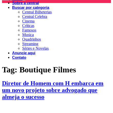
Sobre a central
Buscar por categoria
Central Bilheterias
Central Celebra
Cinema
Críticas
Famosos
Musica
Quadrinhos
Streaming
Séries e Novelas
Anuncie aqui
Contato
Tag:
Boutique Filmes
Diretor de Homem com H embarca em
um novo projeto sobre advogado que
almeja o sucesso