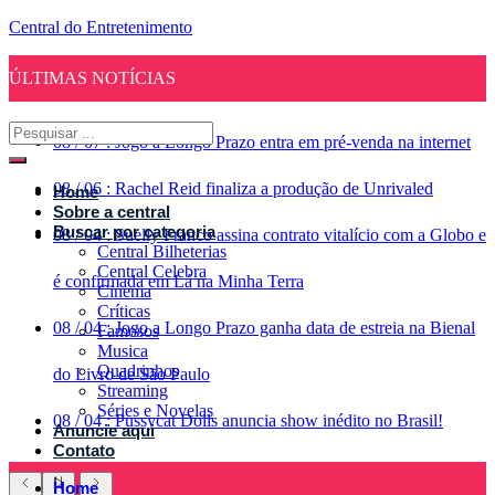
Central do Entretenimento
ÚLTIMAS NOTÍCIAS
08
/
07
:
Jogo a Longo Prazo entra em pré-venda na internet
08
/
06
:
Rachel Reid finaliza a produção de Unrivaled
Home
Sobre a central
Buscar por categoria
08
/
04
:
Suelly Franco assina contrato vitalício com a Globo e
Central Bilheterias
Central Celebra
é confirmada em Lá na Minha Terra
Cinema
Críticas
08
/
04
:
Jogo a Longo Prazo ganha data de estreia na Bienal
Famosos
Musica
Quadrinhos
do Livro de São Paulo
Streaming
Séries e Novelas
08
/
04
:
Pussycat Dolls anuncia show inédito no Brasil!
Anuncie aqui
Contato
Home