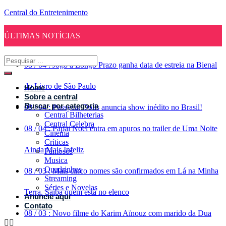
Central do Entretenimento
ÚLTIMAS NOTÍCIAS
08
/
04
:
Jogo a Longo Prazo ganha data de estreia na Bienal
do Livro de São Paulo
Home
Sobre a central
Buscar por categoria
08
/
04
:
Pussycat Dolls anuncia show inédito no Brasil!
Central Bilheterias
Central Celebra
08
/
04
:
Papai Noel entra em apuros no trailer de Uma Noite
Cinema
Críticas
Ainda Mais Infeliz
Famosos
Musica
Quadrinhos
08
/
03
:
Mais cinco nomes são confirmados em Lá na Minha
Streaming
Séries e Novelas
Terra. Saiba quem está no elenco
Anuncie aqui
Contato
08
/
03
:
Novo filme do Karim Aïnouz com marido da Dua