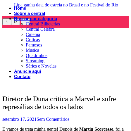
Lipa ganha data de estreia no Brasil e no Festival do Rio
Home
Sobre a central
Buscar por categoria
Central Bilheterias
Central Celebra
Cinema
Críticas
Famosos
Musica
Quadrinhos
Streaming
Séries e Novelas
Anuncie aqui
Contato
Diretor de Duna critica a Marvel e sofre
represálias de todos os lados
setembro 17, 2021
Sem Comentários
E vamos de treta minha gente! Depois de
Martin Scorcesse
, foi a