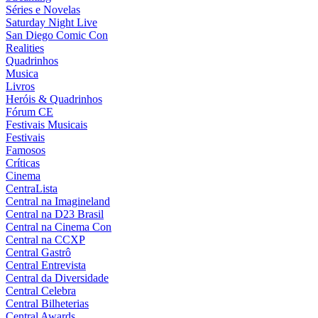
Séries e Novelas
Saturday Night Live
San Diego Comic Con
Realities
Quadrinhos
Musica
Livros
Heróis & Quadrinhos
Fórum CE
Festivais Musicais
Festivais
Famosos
Críticas
Cinema
CentraLista
Central na Imagineland
Central na D23 Brasil
Central na Cinema Con
Central na CCXP
Central Gastrô
Central Entrevista
Central da Diversidade
Central Celebra
Central Bilheterias
Central Awards