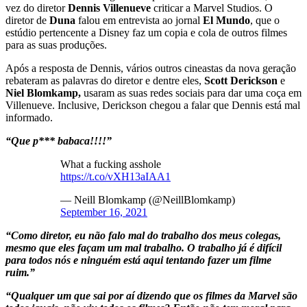
vez do diretor
Dennis Villenueve
criticar a Marvel Studios. O
diretor de
Duna
falou em entrevista ao jornal
El Mundo
, que o
estúdio pertencente a Disney faz um copia e cola de outros filmes
para as suas produções.
Após a resposta de Dennis, vários outros cineastas da nova geração
rebateram as palavras do diretor e dentre eles,
Scott Derickson
e
Niel Blomkamp,
usaram as suas redes sociais para dar uma coça em
Villenueve. Inclusive, Derickson chegou a falar que Dennis está mal
informado.
“Que p*** babaca!!!!”
What a fucking asshole
https://t.co/vXH13aIAA1
— Neill Blomkamp (@NeillBlomkamp)
September 16, 2021
“Como diretor, eu não falo mal do trabalho dos meus colegas,
mesmo que eles façam um mal trabalho. O trabalho já é difícil
para todos nós e ninguém está aqui tentando fazer um filme
ruim.”
“Qualquer um que sai por aí dizendo que os filmes da Marvel são