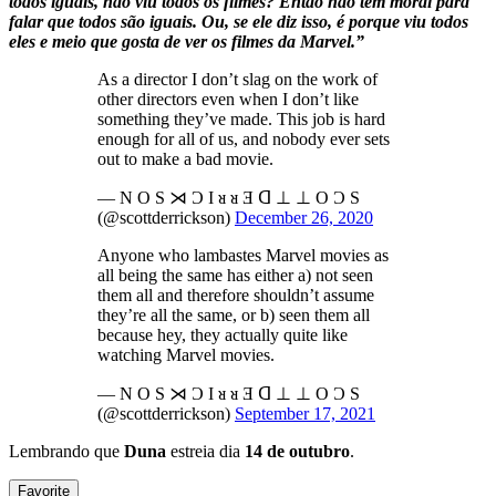
todos iguais, não viu todos os filmes? Então não tem moral para
falar que todos são iguais. Ou, se ele diz isso, é porque viu todos
eles e meio que gosta de ver os filmes da Marvel.”
As a director I don’t slag on the work of
other directors even when I don’t like
something they’ve made. This job is hard
enough for all of us, and nobody ever sets
out to make a bad movie.
— N O S ⋊ Ɔ I ᴚ ᴚ Ǝ ᗡ ⊥ ⊥ O Ɔ S
(@scottderrickson)
December 26, 2020
Anyone who lambastes Marvel movies as
all being the same has either a) not seen
them all and therefore shouldn’t assume
they’re all the same, or b) seen them all
because hey, they actually quite like
watching Marvel movies.
— N O S ⋊ Ɔ I ᴚ ᴚ Ǝ ᗡ ⊥ ⊥ O Ɔ S
(@scottderrickson)
September 17, 2021
Lembrando que
Duna
estreia dia
14 de outubro
.
Favorite