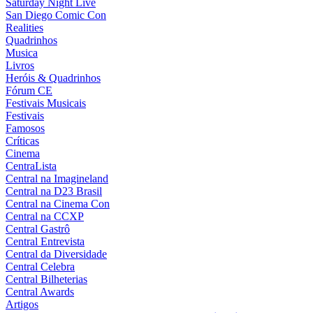
Saturday Night Live
San Diego Comic Con
Realities
Quadrinhos
Musica
Livros
Heróis & Quadrinhos
Fórum CE
Festivais Musicais
Festivais
Famosos
Críticas
Cinema
CentraLista
Central na Imagineland
Central na D23 Brasil
Central na Cinema Con
Central na CCXP
Central Gastrô
Central Entrevista
Central da Diversidade
Central Celebra
Central Bilheterias
Central Awards
Artigos