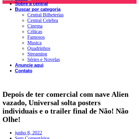
Sobre a central
Buscar por categoria
Central Bilheterias
Central Celebra
Cinema
Críticas
Famosos
Musica
Quadrinhos
Streaming
Séries e Novelas
Anuncie aqui
Contato
Depois de ter comercial com nave Alien
vazado, Universal solta posters
individuais e o trailer final de Não! Não
Olhe!
junho 8, 2022
Sem Comentários