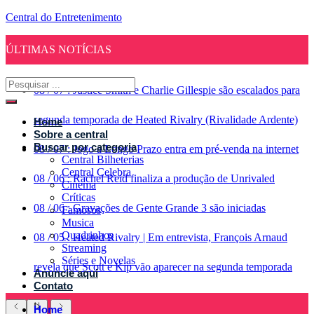
Central do Entretenimento
ÚLTIMAS NOTÍCIAS
08
/
07
:
Justice Smith e Charlie Gillespie são escalados para
segunda temporada de Heated Rivalry (Rivalidade Ardente)
Home
Sobre a central
Buscar por categoria
08
/
07
:
Jogo a Longo Prazo entra em pré-venda na internet
Central Bilheterias
Central Celebra
08
/
06
:
Rachel Reid finaliza a produção de Unrivaled
Cinema
Críticas
08
/
06
:
Gravações de Gente Grande 3 são iniciadas
Famosos
Musica
Quadrinhos
08
/
05
:
Heated Rivalry | Em entrevista, François Arnaud
Streaming
Séries e Novelas
revela que Scott e Kip vão aparecer na segunda temporada
Anuncie aqui
Contato
Home