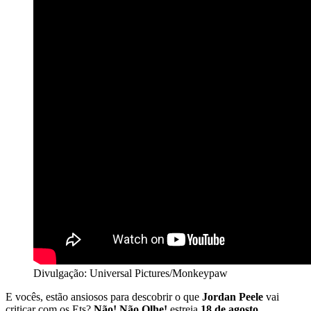
Divulgação: Universal Pictures/Monkeypaw
E vocês, estão ansiosos para descobrir o que
Jordan Peele
vai
criticar com os Ets?
Não! Não Olhe!
estreia
18 de agosto.