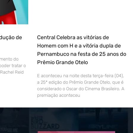
odução de
Central Celebra as vitórias de
Homem com H e a vitória dupla de
Pernambuco na festa de 25 anos do
amento do
Prêmio Grande Otelo
oder tratar o
 Rachel Reid
E aconteceu na noite desta terça-feira (04),
a 25ª edição do Prêmio Grande Otelo, que é
considerado o Oscar do Cinema Brasileiro. A
premiação aconteceu