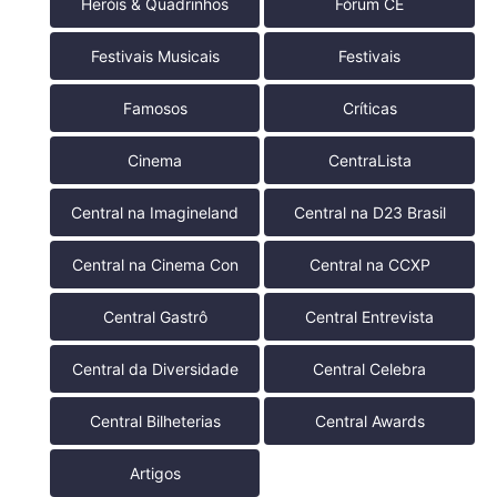
Heróis & Quadrinhos
Fórum CE
Festivais Musicais
Festivais
Famosos
Críticas
Cinema
CentraLista
Central na Imagineland
Central na D23 Brasil
Central na Cinema Con
Central na CCXP
Central Gastrô
Central Entrevista
Central da Diversidade
Central Celebra
Central Bilheterias
Central Awards
Artigos