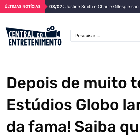
08
/
07
:
Justice Smith e Charlie Gillespie s
ÚLTIMAS NOTÍCIAS
Depois de muito 
Estúdios Globo la
da fama! Saiba qu