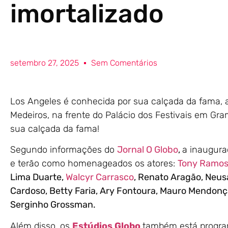
imortalizado
setembro 27, 2025
Sem Comentários
Los Angeles é conhecida por sua calçada da fama,
Medeiros, na frente do Palácio dos Festivais em Gra
sua calçada da fama!
Segundo informações do
Jornal O Globo
,
a inaugura
e terão como homenageados os atores:
Tony Ramo
Lima Duarte,
Walcyr Carrasco
, Renato Aragão, Neus
Cardoso, Betty Faria, Ary Fontoura, Mauro Mendonç
Serginho Grossman.
Além disso, os
Estúdios Globo
também está progra