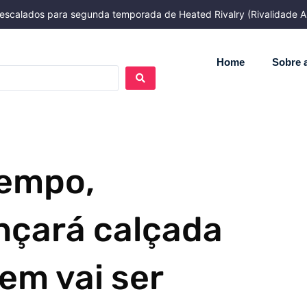
ão escalados para segunda temporada de Heated Rivalry (Rivalidade A
Home
Sobre a
tempo,
nçará calçada
em vai ser