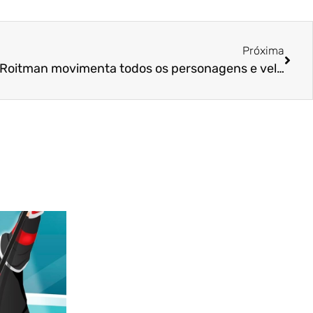
Próxima
Vale Tudo | Morte de Odete Roitman movimenta todos os personagens e velório da personagem deixa pista no ar