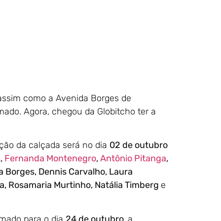
 assim como a Avenida Borges de
mado. Agora, chegou da Globitcho ter a
ção da calçada será no dia
02 de outubro
s
,
Fernanda Montenegro
,
Antônio Pitanga
,
a Borges, Dennis Carvalho, Laura
a, Rosamaria Murtinho, Natália Timberg
e
mado para o dia
24 de outubro,
a