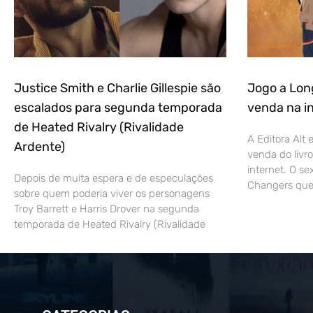
Justice Smith e Charlie Gillespie são
Jogo a Lon
escalados para segunda temporada
venda na i
de Heated Rivalry (Rivalidade
A Editora Alt
Ardente)
venda do livr
internet. O se
Depois de muita espera e de especulações
Changers qu
sobre quem poderia viver os personagens
Troy Barrett e Harris Drover na segunda
temporada de Heated Rivalry (Rivalidade