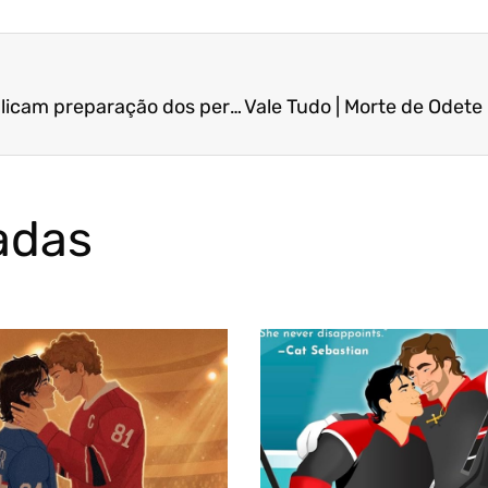
Três Graças | Murilo Benício e Grazi Massafera explicam preparação dos personagens
adas