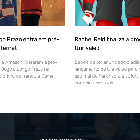
go Prazo entra em pré-
Rachel Reid finaliza a pr
nternet
Unrivaled
 e a Amazon liberaram a pré-
Depois de ter anunciado o adi
o Jogo a Longo Prazo na
lançamento de Unrivaled para p
xto livro da franquia Game
seu mal de Parkinson, a autora
e
anunciou em suas