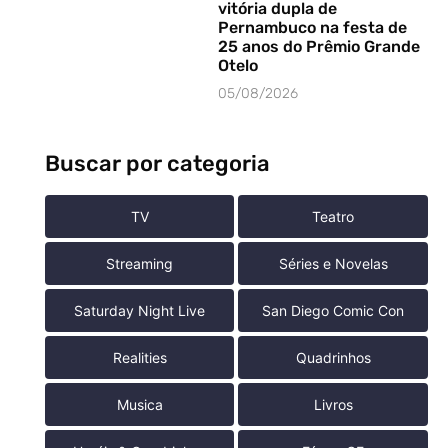
vitória dupla de
Pernambuco na festa de
25 anos do Prêmio Grande
Otelo
05/08/2026
Buscar por categoria
TV
Teatro
Streaming
Séries e Novelas
Saturday Night Live
San Diego Comic Con
Realities
Quadrinhos
Musica
Livros