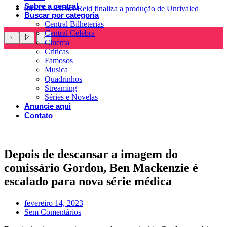
Sobre a central
08
/
06
:
Rachel Reid finaliza a produção de Unrivaled
Buscar por categoria
Central Bilheterias
Central Celebra
Cinema
Críticas
Famosos
Musica
Quadrinhos
Streaming
Séries e Novelas
Anuncie aqui
Contato
Depois de descansar a imagem do
comissário Gordon, Ben Mackenzie é
escalado para nova série médica
fevereiro 14, 2023
Sem Comentários