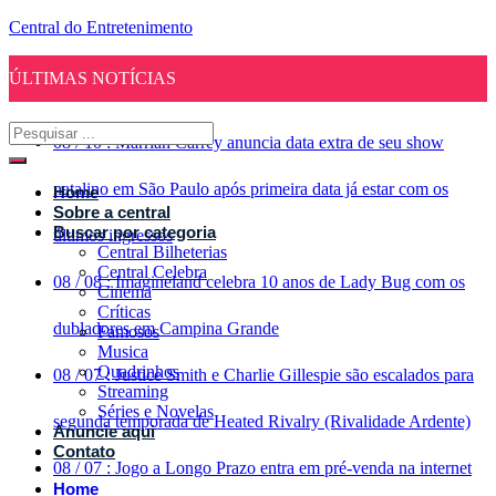
Central do Entretenimento
ÚLTIMAS NOTÍCIAS
08
/
10
:
Marriah Carrey anuncia data extra de seu show
natalino em São Paulo após primeira data já estar com os
Home
Sobre a central
Buscar por categoria
últimos ingressos
Central Bilheterias
Central Celebra
08
/
08
:
Imagineland celebra 10 anos de Lady Bug com os
Cinema
Críticas
dubladores em Campina Grande
Famosos
Musica
Quadrinhos
08
/
07
:
Justice Smith e Charlie Gillespie são escalados para
Streaming
Séries e Novelas
segunda temporada de Heated Rivalry (Rivalidade Ardente)
Anuncie aqui
Contato
08
/
07
:
Jogo a Longo Prazo entra em pré-venda na internet
Home