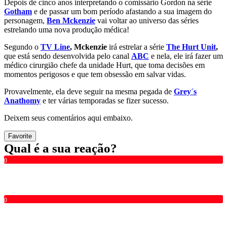
Depois de cinco anos interpretando o comissário Gordon na série
Gotham
e de passar um bom período afastando a sua imagem do
personagem,
Ben Mckenzie
vai voltar ao universo das séries
estrelando uma nova produção médica!
Segundo o
TV Line
, Mckenzie
irá estrelar a série
The Hurt Unit
,
que está sendo desenvolvida pelo canal
ABC
e nela, ele irá fazer um
médico cirurgião chefe da unidade Hurt, que toma decisões em
momentos perigosos e que tem obsessão em salvar vidas.
Provavelmente, ela deve seguir na mesma pegada de
Grey´s
Anathomy
e ter várias temporadas se fizer sucesso.
Deixem seus comentários aqui embaixo.
Favorite
Qual é a sua reação?
0
0