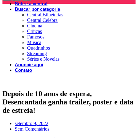
Sobre a central
Buscar por categoria
Central Bilheterias
Central Celebra
Cinema
Críticas
Famosos
Musica
Quadrinhos
Streaming
Séries e Novelas
Anuncie aqui
Contato
Depois de 10 anos de espera,
Desencantada ganha trailer, poster e data
de estreia!
setembro 9, 2022
Sem Comentários