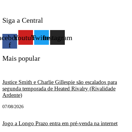
Siga a Central
acebook-
Youtube
Twitter
Instagram
f
Mais popular
Justice Smith e Charlie Gillespie são escalados para
segunda temporada de Heated Rivalry (Rivalidade
Ardente)
07/08/2026
Jogo a Longo Prazo entra em pré-venda na internet