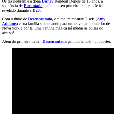
Os fãs pediram e a dona
Disney
atendeu! Depois de 15 anos, a
sequência de
Encantada
ganhou o seu primeiro trailer e ele foi
revelado durante a
D23
.
Com o título de
Desencantada
,
o filme irá mostrar Gisele (
Amy
Addams
) e sua família se mudando para um novo lar no interior de
Nova York e por lá, uma varinha mágica irá mudar as coisas do
avesso!
Além do primeiro trailer,
Desencantada
ganhou também um poster.