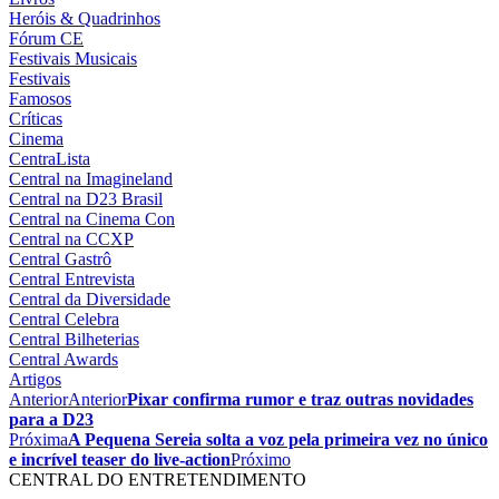
Heróis & Quadrinhos
Fórum CE
Festivais Musicais
Festivais
Famosos
Críticas
Cinema
CentraLista
Central na Imagineland
Central na D23 Brasil
Central na Cinema Con
Central na CCXP
Central Gastrô
Central Entrevista
Central da Diversidade
Central Celebra
Central Bilheterias
Central Awards
Artigos
Anterior
Anterior
Pixar confirma rumor e traz outras novidades
para a D23
Próxima
A Pequena Sereia solta a voz pela primeira vez no único
e incrível teaser do live-action
Próximo
CENTRAL DO ENTRETENDIMENTO