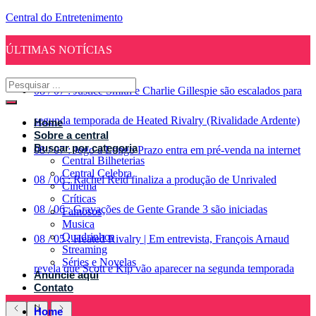
Central do Entretenimento
ÚLTIMAS NOTÍCIAS
08
/
07
:
Justice Smith e Charlie Gillespie são escalados para
segunda temporada de Heated Rivalry (Rivalidade Ardente)
Home
Sobre a central
Buscar por categoria
08
/
07
:
Jogo a Longo Prazo entra em pré-venda na internet
Central Bilheterias
Central Celebra
08
/
06
:
Rachel Reid finaliza a produção de Unrivaled
Cinema
Críticas
08
/
06
:
Gravações de Gente Grande 3 são iniciadas
Famosos
Musica
Quadrinhos
08
/
05
:
Heated Rivalry | Em entrevista, François Arnaud
Streaming
Séries e Novelas
revela que Scott e Kip vão aparecer na segunda temporada
Anuncie aqui
Contato
Home