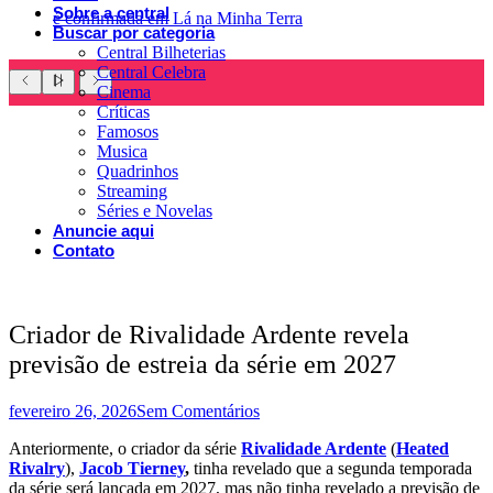
Sobre a central
é confirmada em Lá na Minha Terra
Buscar por categoria
Central Bilheterias
Central Celebra
Cinema
Críticas
Famosos
Musica
Quadrinhos
Streaming
Séries e Novelas
Anuncie aqui
Contato
Criador de Rivalidade Ardente revela
previsão de estreia da série em 2027
fevereiro 26, 2026
Sem Comentários
Anteriormente, o criador da série
Rivalidade Ardente
(
Heated
Rivalry
),
Jacob Tierney
,
tinha revelado que a segunda temporada
da série será lançada em 2027, mas não tinha revelado a previsão de