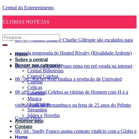
Central do Entretenimento
ÚLTIMAS NOTÍCIAS
08
/
07
:
Justice Smith e Charlie Gillespie são escalados para
segunda temporada de Heated Rivalry (Rivalidade Ardente)
Home
Sobre a central
Buscar por categoria
08
/
07
:
Jogo a Longo Prazo entra em pré-venda na internet
Central Bilheterias
Central Celebra
08
/
06
:
Rachel Reid finaliza a produção de Unrivaled
Cinema
Críticas
08
/
05
:
Central Celebra as vitórias de Homem com H e a
Famosos
Musica
Quadrinhos
vitória dupla de Pernambuco na festa de 25 anos do Prêmio
Streaming
Séries e Novelas
Grande Otelo
Anuncie aqui
Contato
08
/
04
:
Suelly Franco assina contrato vitalício com a Globo e
Home