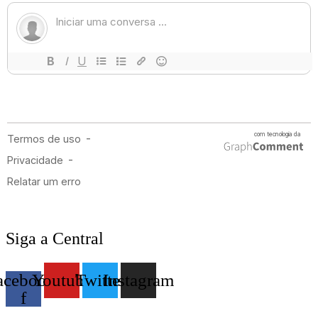
Siga a Central
acebook-
Youtube
Twitter
Instagram
f