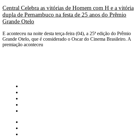
Central Celebra as vitórias de Homem com H e a vitória
dupla de Pernambuco na festa de 25 anos do Prêmio
Grande Otelo
E aconteceu na noite desta terça-feira (04), a 25ª edição do Prêmio
Grande Otelo, que é considerado o Oscar do Cinema Brasileiro. A
premiação aconteceu
CATEGORIAS
Central Bilheterias
Central Celebra
Cinema
Críticas
Famosos
Central Bilheterias
Central Celebra
Cinema