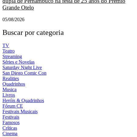
dupla de Pernambuco na festa de 25 anos do Prêmio
Grande Otelo
05/08/2026
Buscar por categoria
TV
Teatro
Streaming
Séries e Novelas
Saturday Night Live
San Diego Comic Con
Realities
Quadrinhos
Musica
Livros
Heróis & Quadrinhos
Fórum CE
Festivais Musicais
Festivais
Famosos
Críticas
Cinema