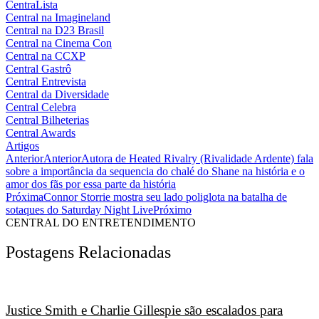
CentraLista
Central na Imagineland
Central na D23 Brasil
Central na Cinema Con
Central na CCXP
Central Gastrô
Central Entrevista
Central da Diversidade
Central Celebra
Central Bilheterias
Central Awards
Artigos
Anterior
Anterior
Autora de Heated Rivalry (Rivalidade Ardente) fala
sobre a importância da sequencia do chalé do Shane na história e o
amor dos fãs por essa parte da história
Próxima
Connor Storrie mostra seu lado poliglota na batalha de
sotaques do Saturday Night Live
Próximo
CENTRAL DO ENTRETENDIMENTO
Postagens Relacionadas
Justice Smith e Charlie Gillespie são escalados para