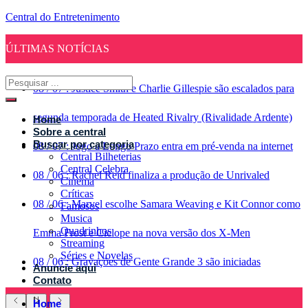
Central do Entretenimento
ÚLTIMAS NOTÍCIAS
08
/
07
:
Justice Smith e Charlie Gillespie são escalados para
segunda temporada de Heated Rivalry (Rivalidade Ardente)
Home
Sobre a central
Buscar por categoria
08
/
07
:
Jogo a Longo Prazo entra em pré-venda na internet
Central Bilheterias
Central Celebra
08
/
06
:
Rachel Reid finaliza a produção de Unrivaled
Cinema
Críticas
08
/
06
:
Marvel escolhe Samara Weaving e Kit Connor como
Famosos
Musica
Quadrinhos
Emma Frost e Ciclope na nova versão dos X-Men
Streaming
Séries e Novelas
08
/
06
:
Gravações de Gente Grande 3 são iniciadas
Anuncie aqui
Contato
Home