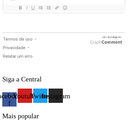
Siga a Central
acebook-
Youtube
Twitter
Instagram
f
Mais popular