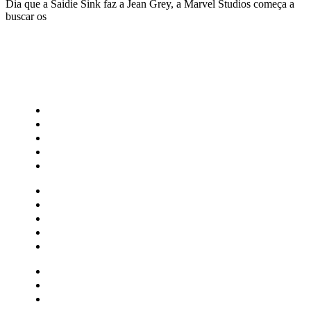
Dia que a Saidie Sink faz a Jean Grey, a Marvel Studios começa a
buscar os
CATEGORIAS
Central Bilheterias
Central Celebra
Cinema
Críticas
Famosos
Central Bilheterias
Central Celebra
Cinema
Críticas
Famosos
Musica
Quadrinhos
Streaming