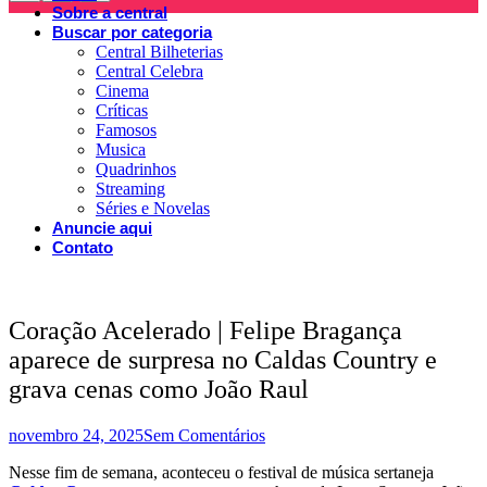
Sobre a central
Buscar por categoria
Central Bilheterias
Central Celebra
Cinema
Críticas
Famosos
Musica
Quadrinhos
Streaming
Séries e Novelas
Anuncie aqui
Contato
Coração Acelerado | Felipe Bragança
aparece de surpresa no Caldas Country e
grava cenas como João Raul
novembro 24, 2025
Sem Comentários
Nesse fim de semana, aconteceu o festival de música sertaneja