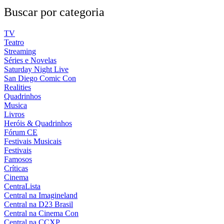
Buscar por categoria
TV
Teatro
Streaming
Séries e Novelas
Saturday Night Live
San Diego Comic Con
Realities
Quadrinhos
Musica
Livros
Heróis & Quadrinhos
Fórum CE
Festivais Musicais
Festivais
Famosos
Críticas
Cinema
CentraLista
Central na Imagineland
Central na D23 Brasil
Central na Cinema Con
Central na CCXP