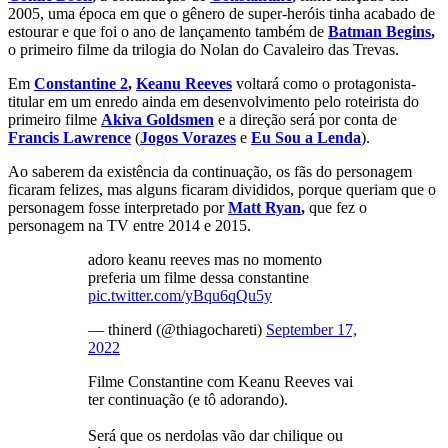
2005, uma época em que o gênero de super-heróis tinha acabado de
estourar e que foi o ano de lançamento também de
Batman Begins
,
o primeiro filme da trilogia do Nolan do Cavaleiro das Trevas.
Em
Constantine 2
,
Keanu Reeves
voltará como o protagonista-
titular em um enredo ainda em desenvolvimento pelo roteirista do
primeiro filme
Akiva Goldsmen
e a direção será por conta de
Francis Lawrence
(
Jogos Vorazes
e
Eu Sou a Lenda
).
Ao saberem da existência da continuação, os fãs do personagem
ficaram felizes, mas alguns ficaram divididos, porque queriam que o
personagem fosse interpretado por
Matt Ryan
,
que fez o
personagem na TV entre 2014 e 2015.
adoro keanu reeves mas no momento
preferia um filme dessa constantine
pic.twitter.com/yBqu6qQu5y
— thinerd (@thiagochareti)
September 17,
2022
Filme Constantine com Keanu Reeves vai
ter continuação (e tô adorando).
Será que os nerdolas vão dar chilique ou