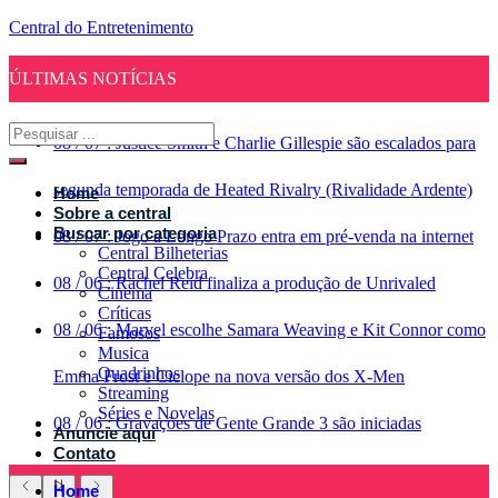
Central do Entretenimento
ÚLTIMAS NOTÍCIAS
08
/
07
:
Justice Smith e Charlie Gillespie são escalados para
segunda temporada de Heated Rivalry (Rivalidade Ardente)
Home
Sobre a central
Buscar por categoria
08
/
07
:
Jogo a Longo Prazo entra em pré-venda na internet
Central Bilheterias
Central Celebra
08
/
06
:
Rachel Reid finaliza a produção de Unrivaled
Cinema
Críticas
08
/
06
:
Marvel escolhe Samara Weaving e Kit Connor como
Famosos
Musica
Quadrinhos
Emma Frost e Ciclope na nova versão dos X-Men
Streaming
Séries e Novelas
08
/
06
:
Gravações de Gente Grande 3 são iniciadas
Anuncie aqui
Contato
Home