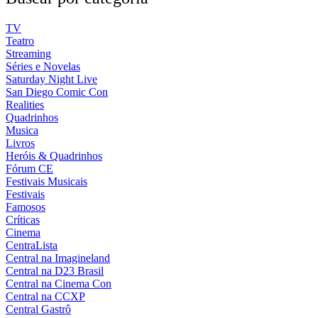
TV
Teatro
Streaming
Séries e Novelas
Saturday Night Live
San Diego Comic Con
Realities
Quadrinhos
Musica
Livros
Heróis & Quadrinhos
Fórum CE
Festivais Musicais
Festivais
Famosos
Críticas
Cinema
CentraLista
Central na Imagineland
Central na D23 Brasil
Central na Cinema Con
Central na CCXP
Central Gastrô