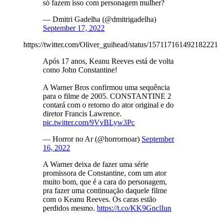
só fazem isso com personagem mulher?
— Dmitri Gadelha (@dmitrigadelha)
September 17, 2022
https://twitter.com/Oliver_guihead/status/15711716149218222
Após 17 anos, Keanu Reeves está de volta
como John Constantine!
A Warner Bros confirmou uma sequência
para o filme de 2005. CONSTANTINE 2
contará com o retorno do ator original e do
diretor Francis Lawrence.
pic.twitter.com/9VvBLyw3Pc
— Horror no Ar (@horrornoar)
September
16, 2022
A Warner deixa de fazer uma série
promissora de Constantine, com um ator
muito bom, que é a cara do personagem,
pra fazer uma continuação daquele filme
com o Keanu Reeves. Os caras estão
perdidos mesmo.
https://t.co/KK9GnclIun