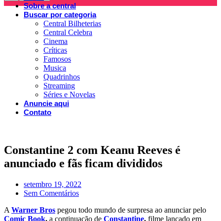
Sobre a central
Buscar por categoria
Central Bilheterias
Central Celebra
Cinema
Críticas
Famosos
Musica
Quadrinhos
Streaming
Séries e Novelas
Anuncie aqui
Contato
Constantine 2 com Keanu Reeves é
anunciado e fãs ficam divididos
setembro 19, 2022
Sem Comentários
A
Warner Bros
pegou todo mundo de surpresa ao anunciar pelo
Comic Book
,
a continuação de
Constantine
,
filme lançado em