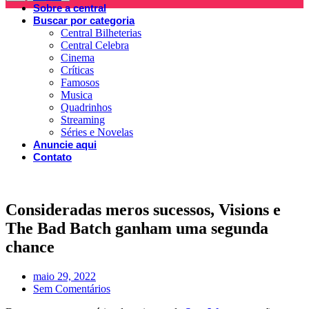
Sobre a central
Buscar por categoria
Central Bilheterias
Central Celebra
Cinema
Críticas
Famosos
Musica
Quadrinhos
Streaming
Séries e Novelas
Anuncie aqui
Contato
Consideradas meros sucessos, Visions e
The Bad Batch ganham uma segunda
chance
maio 29, 2022
Sem Comentários