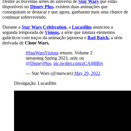
Dentre as trocentas séries do universo de
Star Wars
que estão
disponíveis no
Disney Plus,
existem duas animações que
conseguiram se destacar e que agora, ganharam mais uma chance de
continuar sobrevivendo.
Durante a
Star Wars Celebration
,
a
Lucasfilm
anunciou a
segunda temporada de
Visions
,
a série que mistura elementos
galácticos com traços da animação japonesa
e
Bad Batch
,
a série
derivada de
Clone Wars.
#StarWarsVisions
returns. Volume 2
streaming Spring 2023, only on
@DisneyPlus
.
pic.twitter.com/zCAlj8lBiv
— Star Wars (@starwars)
May 29, 2022
Divulgação: Lucasfilm