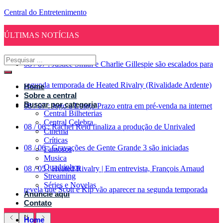
Central do Entretenimento
ÚLTIMAS NOTÍCIAS
08
/
07
:
Justice Smith e Charlie Gillespie são escalados para
segunda temporada de Heated Rivalry (Rivalidade Ardente)
Home
Sobre a central
Buscar por categoria
08
/
07
:
Jogo a Longo Prazo entra em pré-venda na internet
Central Bilheterias
Central Celebra
08
/
06
:
Rachel Reid finaliza a produção de Unrivaled
Cinema
Críticas
08
/
06
:
Gravações de Gente Grande 3 são iniciadas
Famosos
Musica
Quadrinhos
08
/
05
:
Heated Rivalry | Em entrevista, François Arnaud
Streaming
Séries e Novelas
revela que Scott e Kip vão aparecer na segunda temporada
Anuncie aqui
Contato
Home