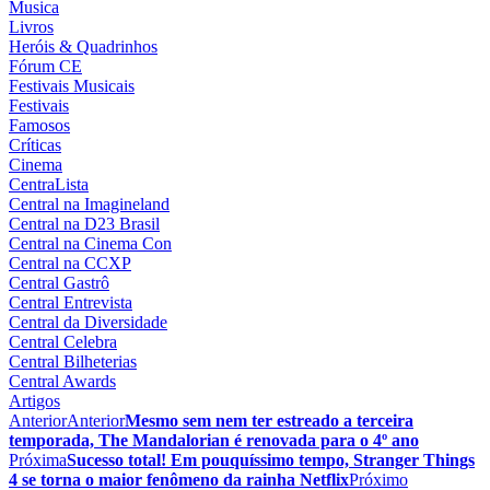
Musica
Livros
Heróis & Quadrinhos
Fórum CE
Festivais Musicais
Festivais
Famosos
Críticas
Cinema
CentraLista
Central na Imagineland
Central na D23 Brasil
Central na Cinema Con
Central na CCXP
Central Gastrô
Central Entrevista
Central da Diversidade
Central Celebra
Central Bilheterias
Central Awards
Artigos
Anterior
Anterior
Mesmo sem nem ter estreado a terceira
temporada, The Mandalorian é renovada para o 4º ano
Próxima
Sucesso total! Em pouquíssimo tempo, Stranger Things
4 se torna o maior fenômeno da rainha Netflix
Próximo