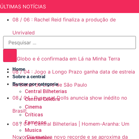
ÚLTIMAS NOTÍCIAS
08
/
06
:
Rachel Reid finaliza a produção de
Unrivaled
08
/
04
:
Suelly Franco assina contrato vitalício com
a Globo e é confirmada em Lá na Minha Terra
Home
08
/
04
:
Jogo a Longo Prazo ganha data de estreia
Sobre a central
Buscar por categoria
na Bienal do Livro de São Paulo
Central Bilheterias
08
/
04
:
Pussycat Dolls anuncia show inédito no
Central Celebra
Cinema
Brasil!
Críticas
Famosos
08
/
04
:
Central Bilheterias | Homem-Aranha: Um
Musica
Novo Dia quebra novo recorde e se aproxima da
Quadrinhos