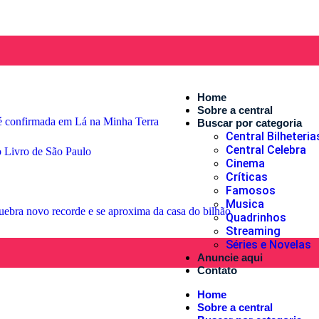
Home
Sobre a central
e é confirmada em Lá na Minha Terra
Buscar por categoria
Central Bilheteria
Central Celebra
o Livro de São Paulo
Cinema
Críticas
Famosos
Musica
ebra novo recorde e se aproxima da casa do bilhão
Quadrinhos
Streaming
Séries e Novelas
Anuncie aqui
Contato
Home
Sobre a central