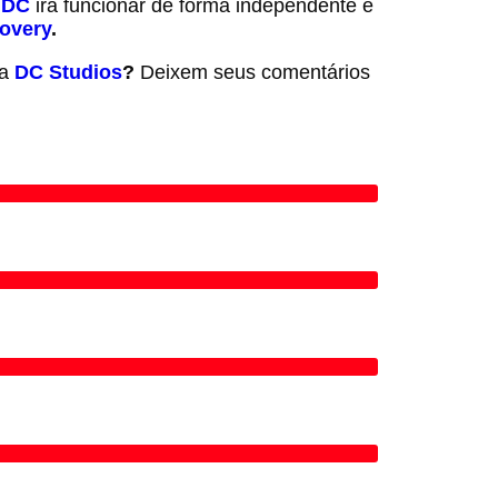
a
DC
irá funcionar de forma independente e
overy
.
 a
DC Studios
?
Deixem seus comentários