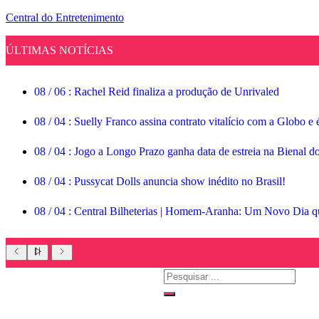
Central do Entretenimento
ÚLTIMAS NOTÍCIAS
08
/
06
:
Rachel Reid finaliza a produção de Unrivaled
08
/
04
:
Suelly Franco assina contrato vitalício com a Globo 
08
/
04
:
Jogo a Longo Prazo ganha data de estreia na Bienal d
08
/
04
:
Pussycat Dolls anuncia show inédito no Brasil!
08
/
04
:
Central Bilheterias | Homem-Aranha: Um Novo Dia qu