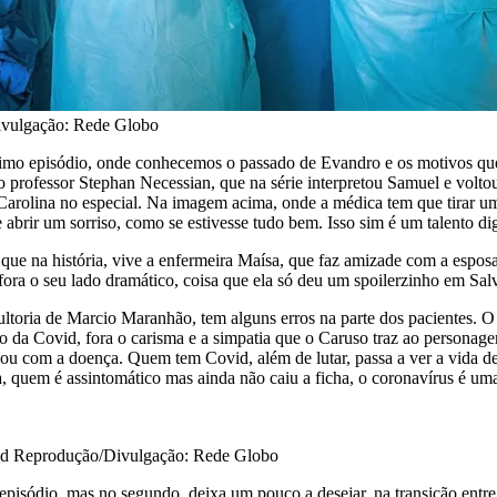
ivulgação: Rede Globo
último episódio, onde conhecemos o passado de Evandro e os motivos qu
 professor Stephan Necessian, que na série interpretou Samuel e voltou
 Carolina no especial. Na imagem acima, onde a médica tem que tirar um
que abrir um sorriso, como se estivesse tudo bem. Isso sim é um talento 
 na história, vive a enfermeira Maísa, que faz amizade com a esposa de
fora o seu lado dramático, coisa que ela só deu um spoilerzinho em Sa
nsultoria de Marcio Maranhão, tem alguns erros na parte dos pacientes
 da Covid, fora o carisma e a simpatia que o Caruso traz ao personagem.
do ou com a doença. Quem tem Covid, além de lutar, passa a ver a vida 
, quem é assintomático mas ainda não caiu a ficha, o coronavírus é uma
ovid Reprodução/Divulgação: Rede Globo
pisódio, mas no segundo, deixa um pouco a desejar, na transição entre 