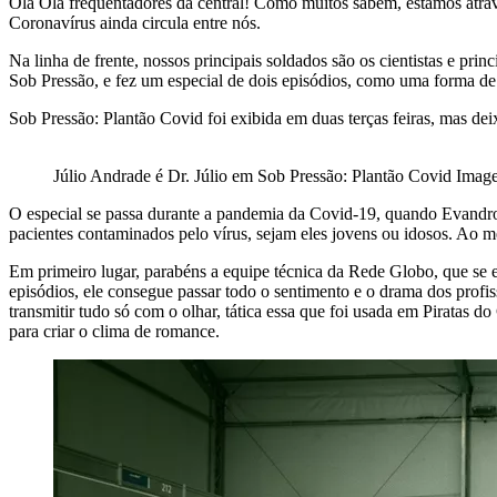
Olá Olá frequentadores da central! Como muitos sabem, estamos atrav
Coronavírus ainda circula entre nós.
Na linha de frente, nossos principais soldados são os cientistas e pr
Sob Pressão, e fez um especial de dois episódios, como uma forma de
Sob Pressão: Plantão Covid foi exibida em duas terças feiras, mas deix
Júlio Andrade é Dr. Júlio em Sob Pressão: Plantão Covid Ima
O especial se passa durante a pandemia da Covid-19, quando Evandro 
pacientes contaminados pelo vírus, sejam eles jovens ou idosos. Ao m
Em primeiro lugar, parabéns a equipe técnica da Rede Globo, que se e
episódios, ele consegue passar todo o sentimento e o drama dos pro
transmitir tudo só com o olhar, tática essa que foi usada em Piratas 
para criar o clima de romance.