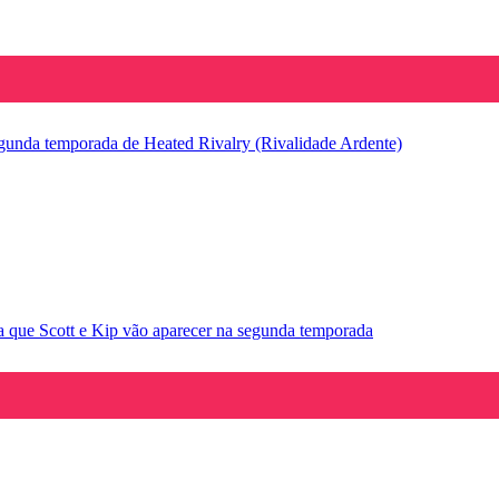
segunda temporada de Heated Rivalry (Rivalidade Ardente)
la que Scott e Kip vão aparecer na segunda temporada