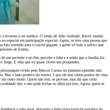
e o levaram a ser médico. O irmão de Júlio Andrade, Ravel, manda
 no especial em participação especial. Agora, se teve uma pessoa que
a foto sorrindo para o crachá gigante, a gente vê todo o sufoco que
digníssimo de Emmy.
 um paciente e no fim, percebe a falta e a união que a família faz.
lve Jorge. E olha que eu quase chorei um pouquinho.
. O personagem vivido pelo Marcos Caruso no primeiro episódio não
 Mas o lado positivo do roteiro, é que ele traz vários pontos de vista
de um outro modo. Quem não tem, se previne, mas diz que certo
 realidade sim, e não pode fechar os olhos pra isso. Agora, quem se
flashback e vida atual, deixando a linha emocional da narrativa do