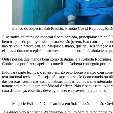
Elenco do Especial Sob Pressão: Plantão Covid Reprodução/D
A narrativa da trama do especial é bem contada, principalmente no 
bem na pele do protagonista em sua versão jovem, isso com a ajuda do
não deixou a peteca cair, foi Marjorie Estiano, que deu seu coração a
ela passa durante o episódio através do olhar, e no final, ainda tem 
Outra pessoa que manda bem como destaque, é a Roberta Rodrigues, que
Conhecida por fazer papeis de comédia, a Roberta conseguiu por pra 
Indo para parte técnica, o roteiro escrito pelo Lucas Paraizo com co
tem um final fechado. Ou seja, não sabemos se ele ficou curado ou não
das pessoas, sejam elas assintomáticas, limpas, com parente interna
tratamento cura, que um remédio tal é eficaz. Não é bem assim! Agora
cura da doença, esse sim, deve agradecer e aproveitar a vida feliz.
Marjorie Estiano é Dra. Carolina em Sob Pressão: Plantão C
Já a direção do Andrucha Waddington, é muito bem feita no primeiro e