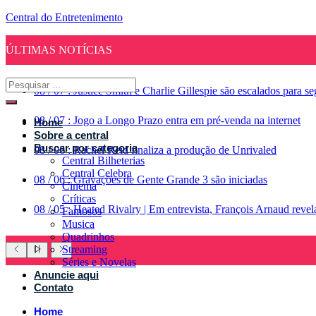
Central do Entretenimento
ÚLTIMAS NOTÍCIAS
08
/
07
:
Justice Smith e Charlie Gillespie são escalados para 
08
/
07
:
Jogo a Longo Prazo entra em pré-venda na internet
Home
Sobre a central
Buscar por categoria
08
/
06
:
Rachel Reid finaliza a produção de Unrivaled
Central Bilheterias
Central Celebra
08
/
06
:
Gravações de Gente Grande 3 são iniciadas
Cinema
Críticas
08
/
05
:
Heated Rivalry | Em entrevista, François Arnaud reve
Famosos
Musica
Quadrinhos
Streaming
Séries e Novelas
Anuncie aqui
Contato
Home