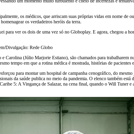
essando um momento muito turbulento e cheio de incertezas e tentativa
incipalmente, os médicos, que arriscam suas próprias vidas em nome de 
 homenagear os verdadeiros heróis da terra.
ei para ver os dois de uma vez só no Globoplay. E agora, chegou a hora d
gem/Divulgação: Rede Globo
e Carolina (Júlio Marjorie Estiano), são chamados para trabalharem n
esmo tempo em que a rotina médica é mostrada, histórias de pacientes 
sforçou para montar um hospital de campanha cenográfico, do mesmo jei
fissionais da saúde publica no meio da pandemia. O elenco também est
do Caribe 5: A Vingança de Salazar, na cena final, quando o Will Tuner 