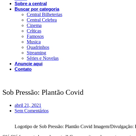
Sobre a central
Buscar por categoria
Central Bilheterias
Central Celebra
Cinema
Críticas
Famosos
Musica
Quadrinhos
Streaming
Séries e Novelas
Anuncie aqui
Contato
Sob Pressão: Plantão Covid
abril 21, 2021
Sem Comentários
Logotipo de Sob Pressão: Plantão Covid Imagem/Divulgação: