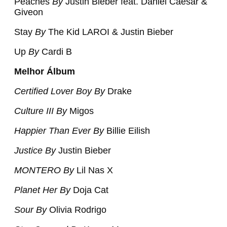
Peaches
By
Justin Bieber feat. Daniel Caesar &
Giveon
Stay
By
The Kid LAROI & Justin Bieber
Up
By
Cardi B
Melhor Álbum
Certified Lover Boy
By
Drake
Culture III
By
Migos
Happier Than Ever
By
Billie Eilish
Justice
By
Justin Bieber
MONTERO
By
Lil Nas X
Planet Her
By
Doja Cat
Sour
By
Olivia Rodrigo