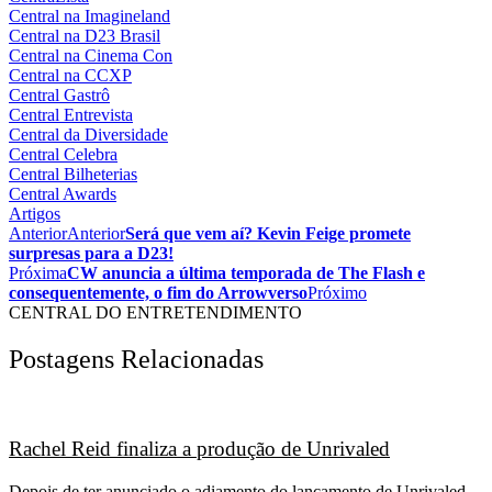
Central na Imagineland
Central na D23 Brasil
Central na Cinema Con
Central na CCXP
Central Gastrô
Central Entrevista
Central da Diversidade
Central Celebra
Central Bilheterias
Central Awards
Artigos
Anterior
Anterior
Será que vem aí? Kevin Feige promete
surpresas para a D23!
Próxima
CW anuncia a última temporada de The Flash e
consequentemente, o fim do Arrowverso
Próximo
CENTRAL DO ENTRETENDIMENTO
Postagens Relacionadas
Rachel Reid finaliza a produção de Unrivaled
Depois de ter anunciado o adiamento do lançamento de Unrivaled