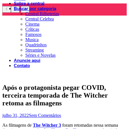
Sobre a central
Buscar por categoria
Central Bilheterias
Central Celebra
Cinema
Críticas
Famosos
Musica
Quadrinhos
Streaming
Séries e Novelas
Anuncie aqui
Contato
Após o protagonista pegar COVID,
terceira temporada de The Witcher
retoma as filmagens
julho 31, 2022
Sem Comentários
As filmagens de
The Witcher 3
foram retomadas nessa semana