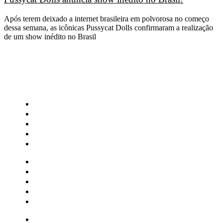
Após terem deixado a internet brasileira em polvorosa no começo
dessa semana, as icônicas Pussycat Dolls confirmaram a realização
de um show inédito no Brasil
CATEGORIAS
Central Bilheterias
Central Celebra
Cinema
Críticas
Famosos
Central Bilheterias
Central Celebra
Cinema
Críticas
Famosos
Musica