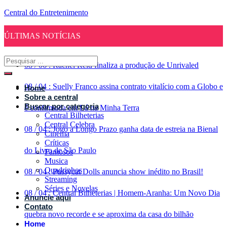
Central do Entretenimento
ÚLTIMAS NOTÍCIAS
08
/
06
:
Rachel Reid finaliza a produção de Unrivaled
08
/
04
:
Suelly Franco assina contrato vitalício com a Globo e
Home
Sobre a central
Buscar por categoria
é confirmada em Lá na Minha Terra
Central Bilheterias
Central Celebra
08
/
04
:
Jogo a Longo Prazo ganha data de estreia na Bienal
Cinema
Críticas
do Livro de São Paulo
Famosos
Musica
Quadrinhos
08
/
04
:
Pussycat Dolls anuncia show inédito no Brasil!
Streaming
Séries e Novelas
08
/
04
:
Central Bilheterias | Homem-Aranha: Um Novo Dia
Anuncie aqui
Contato
quebra novo recorde e se aproxima da casa do bilhão
Home