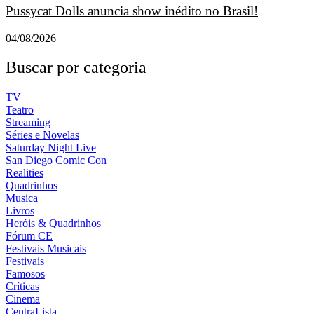
Pussycat Dolls anuncia show inédito no Brasil!
04/08/2026
Buscar por categoria
TV
Teatro
Streaming
Séries e Novelas
Saturday Night Live
San Diego Comic Con
Realities
Quadrinhos
Musica
Livros
Heróis & Quadrinhos
Fórum CE
Festivais Musicais
Festivais
Famosos
Críticas
Cinema
CentraLista