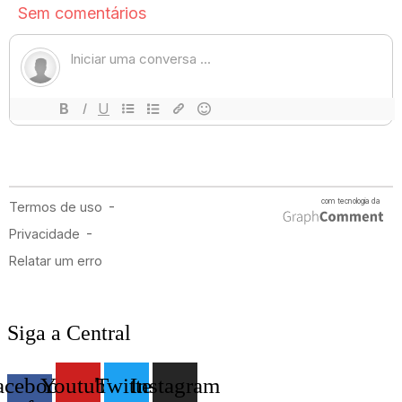
Siga a Central
acebook-
Youtube
Twitter
Instagram