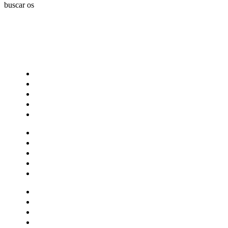
buscar os
CATEGORIAS
Central Bilheterias
Central Celebra
Cinema
Críticas
Famosos
Central Bilheterias
Central Celebra
Cinema
Críticas
Famosos
Musica
Quadrinhos
Streaming
Séries e Novelas