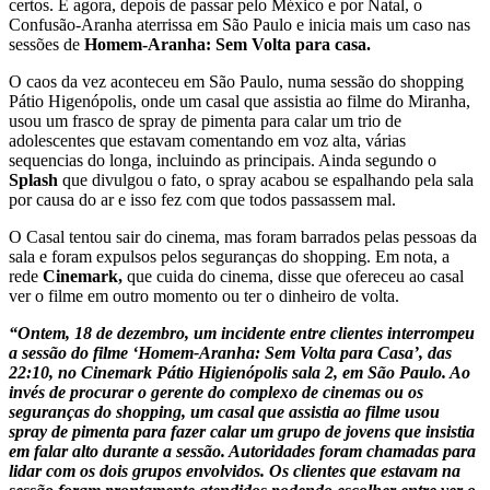
certos. E agora, depois de passar pelo México e por Natal, o
Confusão-Aranha aterrissa em São Paulo e inicia mais um caso nas
sessões de
Homem-Aranha: Sem Volta para casa.
O caos da vez aconteceu em São Paulo, numa sessão do shopping
Pátio Higenópolis, onde um casal que assistia ao filme do Miranha,
usou um frasco de spray de pimenta para calar um trio de
adolescentes que estavam comentando em voz alta, várias
sequencias do longa, incluindo as principais. Ainda segundo o
Splash
que divulgou o fato, o spray acabou se espalhando pela sala
por causa do ar e isso fez com que todos passassem mal.
O Casal tentou sair do cinema, mas foram barrados pelas pessoas da
sala e foram expulsos pelos seguranças do shopping. Em nota, a
rede
Cinemark,
que cuida do cinema, disse que ofereceu ao casal
ver o filme em outro momento ou ter o dinheiro de volta.
“
Ontem, 18 de dezembro, um incidente entre clientes interrompeu
a sessão do filme
‘Homem-Aranha: Sem Volta para Casa’
, das
22:10, no Cinemark Pátio Higienópolis sala 2, em São Paulo. Ao
invés de procurar o gerente do complexo de cinemas ou os
seguranças do shopping, um casal que assistia ao filme usou
spray de pimenta para fazer calar um grupo de jovens que insistia
em falar alto durante a sessão. Autoridades foram chamadas para
lidar com os dois grupos envolvidos. Os clientes que estavam na