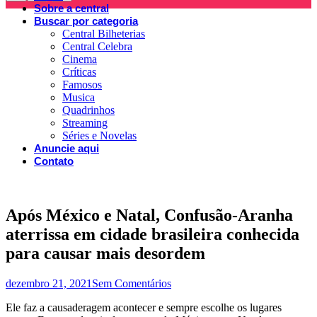
Sobre a central
Buscar por categoria
Central Bilheterias
Central Celebra
Cinema
Críticas
Famosos
Musica
Quadrinhos
Streaming
Séries e Novelas
Anuncie aqui
Contato
Após México e Natal, Confusão-Aranha
aterrissa em cidade brasileira conhecida
para causar mais desordem
dezembro 21, 2021
Sem Comentários
Ele faz a causaderagem acontecer e sempre escolhe os lugares