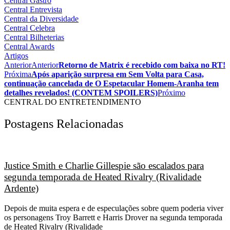
Central Gastrô
Central Entrevista
Central da Diversidade
Central Celebra
Central Bilheterias
Central Awards
Artigos
Anterior
Anterior
Retorno de Matrix é recebido com baixa no RT!
Próxima
Após aparição surpresa em Sem Volta para Casa,
continuação cancelada de O Espetacular Homem-Aranha tem
detalhes revelados! (CONTEM SPOILERS)
Próximo
CENTRAL DO ENTRETENDIMENTO
Postagens Relacionadas
Justice Smith e Charlie Gillespie são escalados para
segunda temporada de Heated Rivalry (Rivalidade
Ardente)
Depois de muita espera e de especulações sobre quem poderia viver
os personagens Troy Barrett e Harris Drover na segunda temporada
de Heated Rivalry (Rivalidade