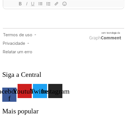
Siga a Central
acebook-
Youtube
Twitter
Instagram
f
Mais popular