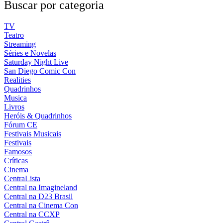
Buscar por categoria
TV
Teatro
Streaming
Séries e Novelas
Saturday Night Live
San Diego Comic Con
Realities
Quadrinhos
Musica
Livros
Heróis & Quadrinhos
Fórum CE
Festivais Musicais
Festivais
Famosos
Críticas
Cinema
CentraLista
Central na Imagineland
Central na D23 Brasil
Central na Cinema Con
Central na CCXP