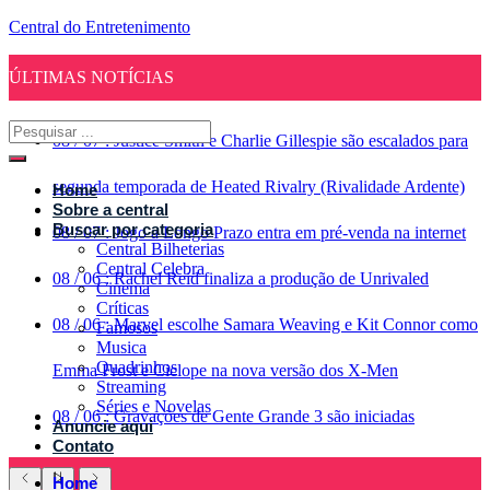
Central do Entretenimento
ÚLTIMAS NOTÍCIAS
08
/
07
:
Justice Smith e Charlie Gillespie são escalados para
segunda temporada de Heated Rivalry (Rivalidade Ardente)
Home
Sobre a central
Buscar por categoria
08
/
07
:
Jogo a Longo Prazo entra em pré-venda na internet
Central Bilheterias
Central Celebra
08
/
06
:
Rachel Reid finaliza a produção de Unrivaled
Cinema
Críticas
08
/
06
:
Marvel escolhe Samara Weaving e Kit Connor como
Famosos
Musica
Quadrinhos
Emma Frost e Ciclope na nova versão dos X-Men
Streaming
Séries e Novelas
08
/
06
:
Gravações de Gente Grande 3 são iniciadas
Anuncie aqui
Contato
Home