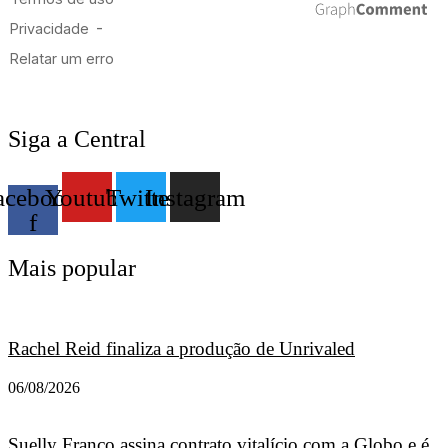
Siga a Central
acebook-
Youtube
Twitter
Instagram
f
Mais popular
Rachel Reid finaliza a produção de Unrivaled
06/08/2026
Suelly Franco assina contrato vitalício com a Globo e é