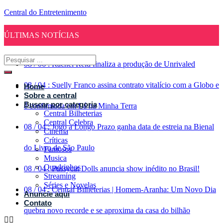
Central do Entretenimento
ÚLTIMAS NOTÍCIAS
08
/
06
:
Rachel Reid finaliza a produção de Unrivaled
08
/
04
:
Suelly Franco assina contrato vitalício com a Globo e
Home
Sobre a central
Buscar por categoria
é confirmada em Lá na Minha Terra
Central Bilheterias
Central Celebra
08
/
04
:
Jogo a Longo Prazo ganha data de estreia na Bienal
Cinema
Críticas
do Livro de São Paulo
Famosos
Musica
Quadrinhos
08
/
04
:
Pussycat Dolls anuncia show inédito no Brasil!
Streaming
Séries e Novelas
08
/
04
:
Central Bilheterias | Homem-Aranha: Um Novo Dia
Anuncie aqui
Contato
quebra novo recorde e se aproxima da casa do bilhão