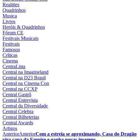
Realities
Quadrinhos
Musica
Livros
Heróis & Quadrinhos
Fórum CE
Festivais Musicais
Festivais
Famosos
Críticas
Cinema
CentraLista
Central na Imagineland
Central na D23 Brasil
Central na Cinema Con
Central na CCXP
Central Gastrô
Central Entrevista
Central da Diversidade
Central Celebra
Central Bilheterias
Central Awards
Artigos
Anterior
Anterior
Com a estreia se aproximando, Casa do Dragão
vira capa da Empire e ganha novas imagens