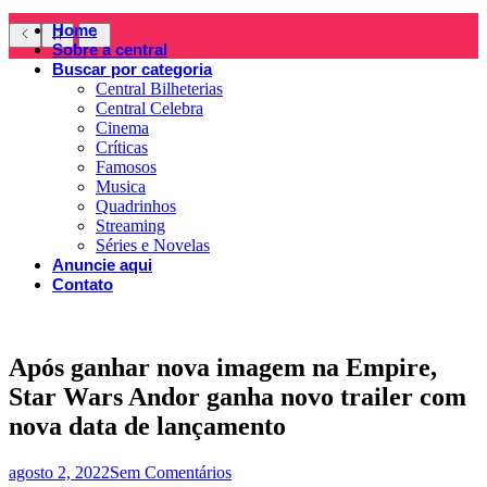
Home
Sobre a central
Buscar por categoria
Central Bilheterias
Central Celebra
Cinema
Críticas
Famosos
Musica
Quadrinhos
Streaming
Séries e Novelas
Anuncie aqui
Contato
Após ganhar nova imagem na Empire,
Star Wars Andor ganha novo trailer com
nova data de lançamento
agosto 2, 2022
Sem Comentários