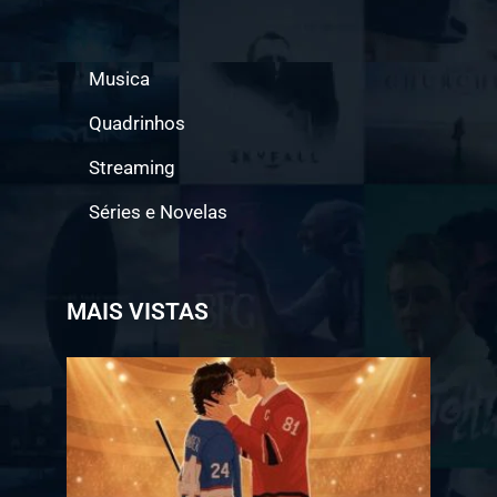
Musica
Quadrinhos
Streaming
Séries e Novelas
MAIS VISTAS
Jogo a
Longo
Prazo
ganha
data
de
estreia
na