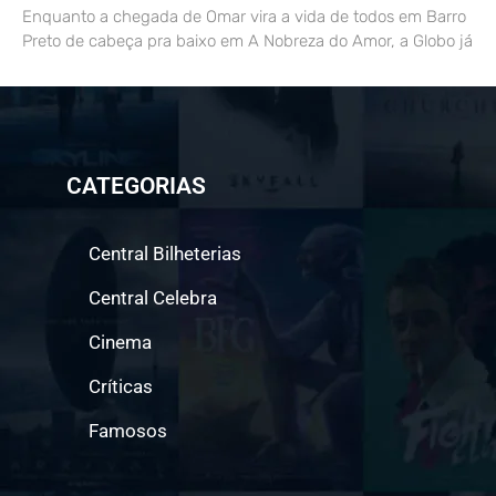
Enquanto a chegada de Omar vira a vida de todos em Barro
Preto de cabeça pra baixo em A Nobreza do Amor, a Globo já
CATEGORIAS
Central Bilheterias
Central Celebra
Cinema
Críticas
Famosos