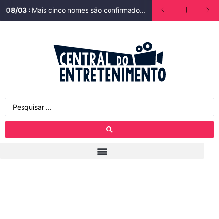
08
/
03
:
Mais cinco nomes são confirmados em Lá na Minha Terra. Saiba quem está no elenco