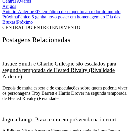
Central Awards
Artigos
Anterior
Anterior
007 tem ótimo desempenho ao redor do mundo
Próxima
Pânico 5 ganha novo poster em homenagem ao Dia das
Bruxas!
Próximo
CENTRAL DO ENTRETENDIMENTO
Postagens Relacionadas
Justice Smith e Charlie Gillespie são escalados para
segunda temporada de Heated Rivalry (Rivalidade
Ardente)
Depois de muita espera e de especulações sobre quem poderia viver
os personagens Troy Barrett e Harris Drover na segunda temporada
de Heated Rivalry (Rivalidade
Jogo a Longo Prazo entra em pré-venda na internet
A Editora Alt e a Amazon liberaram a pré-venda do livro Jogo a