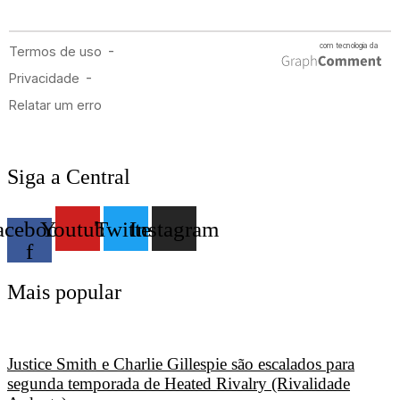
Siga a Central
acebook-
Youtube
Twitter
Instagram
f
Mais popular
Justice Smith e Charlie Gillespie são escalados para
segunda temporada de Heated Rivalry (Rivalidade