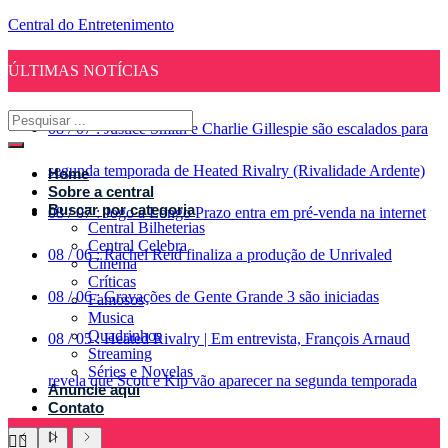
Central do Entretenimento
ÚLTIMAS NOTÍCIAS
08
/
07
:
Justice Smith e Charlie Gillespie são escalados para
segunda temporada de Heated Rivalry (Rivalidade Ardente)
Home
Sobre a central
Buscar por categoria
08
/
07
:
Jogo a Longo Prazo entra em pré-venda na internet
Central Bilheterias
Central Celebra
08
/
06
:
Rachel Reid finaliza a produção de Unrivaled
Cinema
Críticas
08
/
06
:
Gravações de Gente Grande 3 são iniciadas
Famosos
Musica
Quadrinhos
08
/
05
:
Heated Rivalry | Em entrevista, François Arnaud
Streaming
Séries e Novelas
revela que Scott e Kip vão aparecer na segunda temporada
Anuncie aqui
Contato