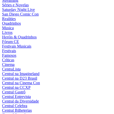
Streaming
Séries e Novelas
Saturday Night Live
San Diego Comic Con
Realities
Quadrinhos
Musica
Livros
Heróis & Quadrinhos
Fórum CE
Festivais Musicais
Festivais
Famosos
Críticas
Cinema
CentraLista
Central na Imagineland
Central na D23 Brasil
Central na Cinema Con
Central na CCXP
Central Gastrô
Central Entrevista
Central da Diversidade
Central Celebra
Central Bilheterias