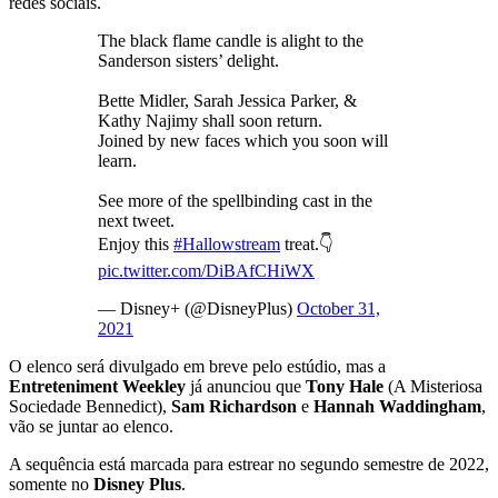
redes sociais.
The black flame candle is alight to the
Sanderson sisters’ delight.
Bette Midler, Sarah Jessica Parker, &
Kathy Najimy shall soon return.
Joined by new faces which you soon will
learn.
See more of the spellbinding cast in the
next tweet.
Enjoy this
#Hallowstream
treat.👇
pic.twitter.com/DiBAfCHiWX
— Disney+ (@DisneyPlus)
October 31,
2021
O elenco será divulgado em breve pelo estúdio, mas a
Entreteniment Weekley
já anunciou que
Tony Hale
(A Misteriosa
Sociedade Bennedict),
Sam Richardson
e
Hannah Waddingham
,
vão se juntar ao elenco.
A sequência está marcada para estrear no segundo semestre de 2022,
somente no
Disney Plus
.