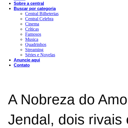
Sobre a central
Buscar por categoria
Central Bilheterias
Central Celebra
Cinema
Críticas
Famosos
Musica
Quadrinhos
Streaming
Séries e Novelas
Anuncie aqui
Contato
A Nobreza do Amor 
Jendal, dois rivais