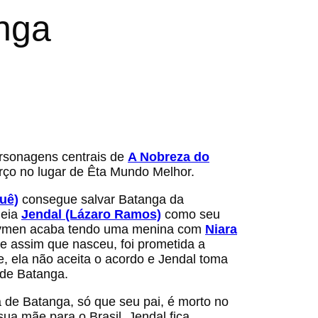
anga
rsonagens centrais de
A Nobreza do
rço no lugar de Êta Mundo Melhor.
uê)
consegue salvar Batanga da
meia
Jendal (Lázaro Ramos)
como seu
Chaymen acaba tendo uma menina com
Niara
ue assim que nasceu, foi prometida a
, ela não aceita o acordo e Jendal toma
 de Batanga.
a de Batanga, só que seu pai, é morto no
ua mãe para o Brasil. Jendal fica