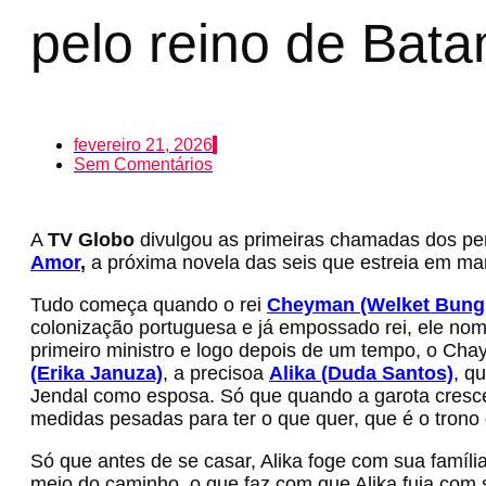
pelo reino de Bat
fevereiro 21, 2026
Sem Comentários
A
TV Globo
divulgou as primeiras chamadas dos pe
Amor
,
a próxima novela das seis que estreia em ma
Tudo começa quando o rei
Cheyman (Welket Bung
colonização portuguesa e já empossado rei, ele no
primeiro ministro e logo depois de um tempo, o 
(Erika Januza)
, a precisoa
Alika (Duda Santos)
, q
Jendal como esposa. Só que quando a garota cresce
medidas pesadas para ter o que quer, que é o trono
Só que antes de se casar, Alika foge com sua famíli
meio do caminho, o que faz com que Alika fuja com s