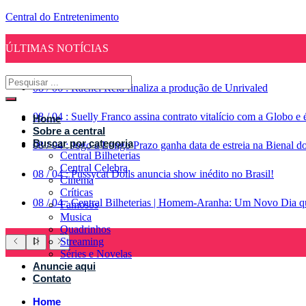
Central do Entretenimento
ÚLTIMAS NOTÍCIAS
08
/
06
:
Rachel Reid finaliza a produção de Unrivaled
08
/
04
:
Suelly Franco assina contrato vitalício com a Globo 
Home
Sobre a central
Buscar por categoria
08
/
04
:
Jogo a Longo Prazo ganha data de estreia na Bienal d
Central Bilheterias
Central Celebra
08
/
04
:
Pussycat Dolls anuncia show inédito no Brasil!
Cinema
Críticas
08
/
04
:
Central Bilheterias | Homem-Aranha: Um Novo Dia qu
Famosos
Musica
Quadrinhos
Streaming
Séries e Novelas
Anuncie aqui
Contato
Home