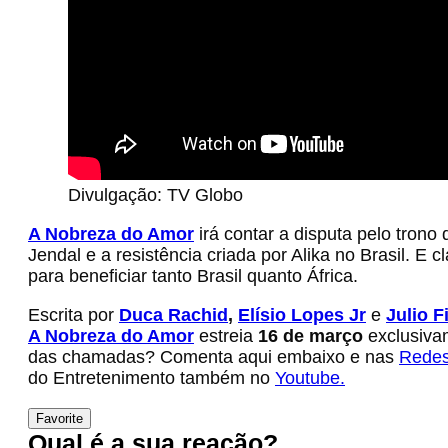
Divulgação: TV Globo
A Nobreza do Amor
irá contar a disputa pelo trono
Jendal e a resistência criada por Alika no Brasil. E
para beneficiar tanto Brasil quanto África.
Escrita por
Duca Rachid
,
Elísio Lopes Jr
e
Julio F
A Nobreza do Amor
estreia
16 de março
exclusiva
das chamadas? Comenta aqui embaixo e nas
Redes
do Entretenimento também no
Youtube.
Favorite
Qual é a sua reação?