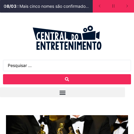
08
/
03
:
Mais cinco nomes são confirmados em Lá na Minha Terra. Saiba quem está no elenco