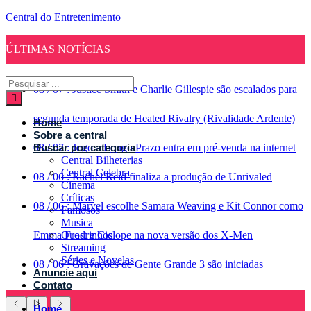
Central do Entretenimento
ÚLTIMAS NOTÍCIAS
08
/
07
:
Justice Smith e Charlie Gillespie são escalados para
segunda temporada de Heated Rivalry (Rivalidade Ardente)
Home
Sobre a central
08
Buscar por categoria
/
07
:
Jogo a Longo Prazo entra em pré-venda na internet
Central Bilheterias
Central Celebra
08
/
06
:
Rachel Reid finaliza a produção de Unrivaled
Cinema
Críticas
08
/
06
:
Marvel escolhe Samara Weaving e Kit Connor como
Famosos
Musica
Emma Frost e Ciclope na nova versão dos X-Men
Quadrinhos
Streaming
Séries e Novelas
08
/
06
:
Gravações de Gente Grande 3 são iniciadas
Anuncie aqui
Contato
Home