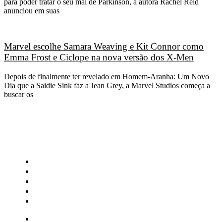
para poder tratar o seu mal de Parkinson, a autora Rachel Reid
anunciou em suas
Marvel escolhe Samara Weaving e Kit Connor como
Emma Frost e Ciclope na nova versão dos X-Men
Depois de finalmente ter revelado em Homem-Aranha: Um Novo
Dia que a Saidie Sink faz a Jean Grey, a Marvel Studios começa a
buscar os
CATEGORIAS
Central Bilheterias
Central Celebra
Cinema
Críticas
Famosos
Central Bilheterias