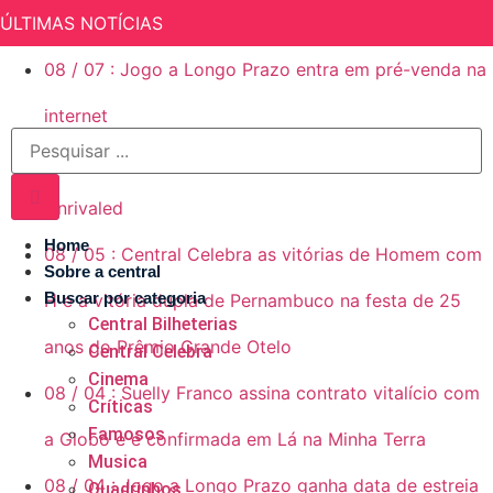
ÚLTIMAS NOTÍCIAS
08
/
07
:
Jogo a Longo Prazo entra em pré-venda na
internet
08
/
06
:
Rachel Reid finaliza a produção de
Unrivaled
Home
08
/
05
:
Central Celebra as vitórias de Homem com
Sobre a central
Buscar por categoria
H e a vitória dupla de Pernambuco na festa de 25
Central Bilheterias
anos do Prêmio Grande Otelo
Central Celebra
Cinema
08
/
04
:
Suelly Franco assina contrato vitalício com
Críticas
Famosos
a Globo e é confirmada em Lá na Minha Terra
Musica
08
/
04
:
Jogo a Longo Prazo ganha data de estreia
Quadrinhos