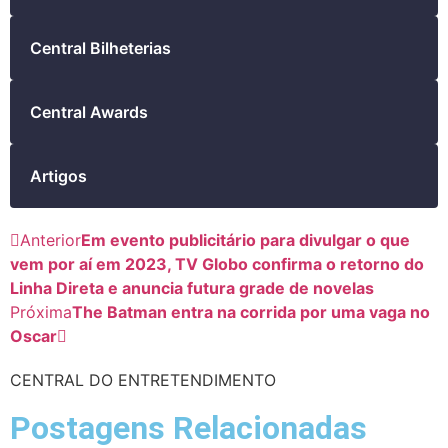
Central Bilheterias
Central Awards
Artigos
Anterior
Em evento publicitário para divulgar o que
vem por aí em 2023, TV Globo confirma o retorno do
Linha Direta e anuncia futura grade de novelas
Próxima
The Batman entra na corrida por uma vaga no
Oscar
CENTRAL DO ENTRETENDIMENTO
Postagens Relacionadas