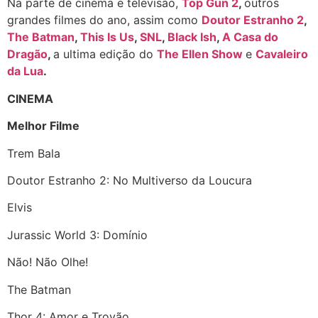
Na parte de cinema e televisão,
Top Gun 2
,
outros
grandes filmes do ano, assim como
Doutor Estranho 2
,
The Batman
,
This Is Us
,
SNL
,
Black Ish
,
A Casa do
Dragão
,
a ultima edição do
The Ellen Show
e
Cavaleiro
da Lua
.
CINEMA
Melhor Filme
Trem Bala
Doutor Estranho 2: No Multiverso da Loucura
Elvis
Jurassic World 3: Domínio
Não! Não Olhe!
The Batman
Thor 4: Amor e Trovão