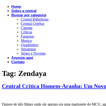
Home
Sobre a central
Buscar por categoria
Central Bilheterias
Central Celebra
Cinema
Críticas
Famosos
Musica
Quadrinhos
Streaming
Séries e Novelas
Anuncie aqui
Contato
Tag:
Zendaya
Central Critica Homem-Aranha: Um Novo D
Depois de três filmes onde ele apenas era uma marionete do MCU, ag