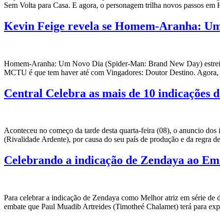
Sem Volta para Casa. E agora, o personagem trilha novos passos 
Kevin Feige revela se Homem-Aranha: Um 
Homem-Aranha: Um Novo Dia (Spider-Man: Brand New Day) estreia na p
MCTU é que tem haver até com Vingadores: Doutor Destino. Agora, o C
Central Celebra as mais de 10 indicações 
Aconteceu no começo da tarde desta quarta-feira (08), o anuncio do
(Rivalidade Ardente), por causa do seu país de produção e da regra 
Celebrando a indicação de Zendaya ao Emm
Para celebrar a indicação de Zendaya como Melhor atriz em série de
embate que Paul Muadib Artreides (Timotheé Chalamet) terá para e