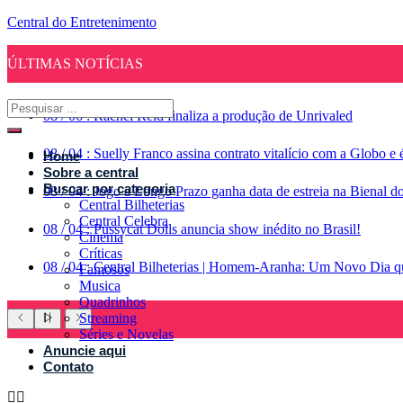
Central do Entretenimento
ÚLTIMAS NOTÍCIAS
08
/
06
:
Rachel Reid finaliza a produção de Unrivaled
08
/
04
:
Suelly Franco assina contrato vitalício com a Globo 
Home
Sobre a central
Buscar por categoria
08
/
04
:
Jogo a Longo Prazo ganha data de estreia na Bienal d
Central Bilheterias
Central Celebra
08
/
04
:
Pussycat Dolls anuncia show inédito no Brasil!
Cinema
Críticas
08
/
04
:
Central Bilheterias | Homem-Aranha: Um Novo Dia qu
Famosos
Musica
Quadrinhos
Streaming
Séries e Novelas
Anuncie aqui
Contato