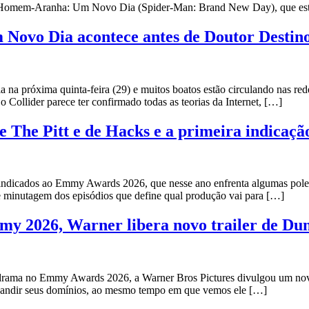
em Homem-Aranha: Um Novo Dia (Spider-Man: Brand New Day), que est
Novo Dia acontece antes de Doutor Destin
róxima quinta-feira (29) e muitos boatos estão circulando nas redes 
ollider parece ter confirmado todas as teorias da Internet, […]
de The Pitt e de Hacks e a primeira indic
s indicados ao Emmy Awards 2026, que nesse ano enfrenta algumas polem
de minutagem dos episódios que define qual produção vai para […]
y 2026, Warner libera novo trailer de Dun
 drama no Emmy Awards 2026, a Warner Bros Pictures divulgou um novo 
xpandir seus domínios, ao mesmo tempo em que vemos ele […]