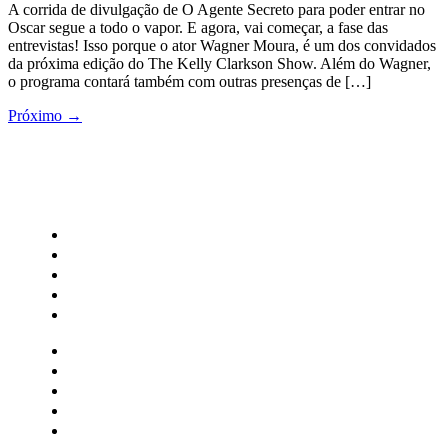
A corrida de divulgação de O Agente Secreto para poder entrar no
Oscar segue a todo o vapor. E agora, vai começar, a fase das
entrevistas! Isso porque o ator Wagner Moura, é um dos convidados
da próxima edição do The Kelly Clarkson Show. Além do Wagner,
o programa contará também com outras presenças de […]
Próximo
→
CATEGORIAS
Central Bilheterias
Central Celebra
Cinema
Críticas
Famosos
Central Bilheterias
Central Celebra
Cinema
Críticas
Famosos