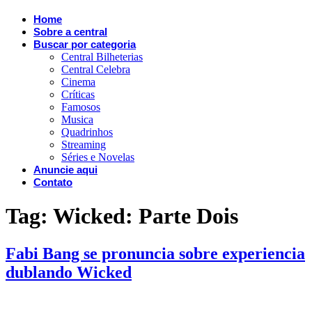
Home
Sobre a central
Buscar por categoria
Central Bilheterias
Central Celebra
Cinema
Críticas
Famosos
Musica
Quadrinhos
Streaming
Séries e Novelas
Anuncie aqui
Contato
Tag:
Wicked: Parte Dois
Fabi Bang se pronuncia sobre experiencia
dublando Wicked