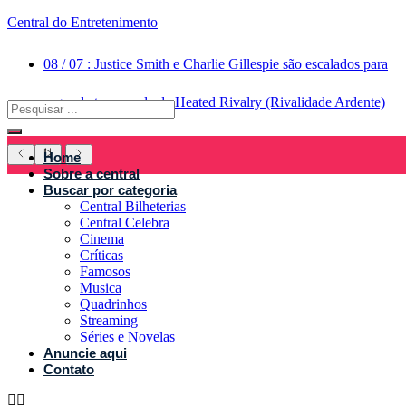
Central do Entretenimento
08
/
07
:
Justice Smith e Charlie Gillespie são escalados para
segunda temporada de Heated Rivalry (Rivalidade Ardente)
Home
Sobre a central
Buscar por categoria
Central Bilheterias
Central Celebra
Cinema
Críticas
Famosos
Musica
Quadrinhos
Streaming
Séries e Novelas
Anuncie aqui
Contato