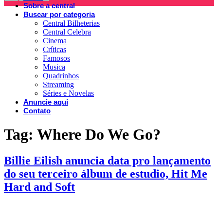
Sobre a central
Buscar por categoria
Central Bilheterias
Central Celebra
Cinema
Críticas
Famosos
Musica
Quadrinhos
Streaming
Séries e Novelas
Anuncie aqui
Contato
Tag:
Where Do We Go?
Billie Eilish anuncia data pro lançamento
do seu terceiro álbum de estudio, Hit Me
Hard and Soft