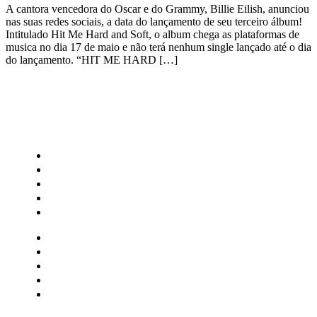
A cantora vencedora do Oscar e do Grammy, Billie Eilish, anunciou
nas suas redes sociais, a data do lançamento de seu terceiro álbum!
Intitulado Hit Me Hard and Soft, o album chega as plataformas de
musica no dia 17 de maio e não terá nenhum single lançado até o dia
do lançamento. “HIT ME HARD […]
CATEGORIAS
Central Bilheterias
Central Celebra
Cinema
Críticas
Famosos
Central Bilheterias
Central Celebra
Cinema
Críticas
Famosos