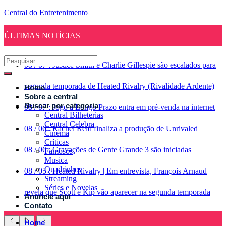
Central do Entretenimento
ÚLTIMAS NOTÍCIAS
08
/
07
:
Justice Smith e Charlie Gillespie são escalados para
segunda temporada de Heated Rivalry (Rivalidade Ardente)
Home
Sobre a central
Buscar por categoria
08
/
07
:
Jogo a Longo Prazo entra em pré-venda na internet
Central Bilheterias
Central Celebra
08
/
06
:
Rachel Reid finaliza a produção de Unrivaled
Cinema
Críticas
08
/
06
:
Gravações de Gente Grande 3 são iniciadas
Famosos
Musica
Quadrinhos
08
/
05
:
Heated Rivalry | Em entrevista, François Arnaud
Streaming
Séries e Novelas
revela que Scott e Kip vão aparecer na segunda temporada
Anuncie aqui
Contato
Home