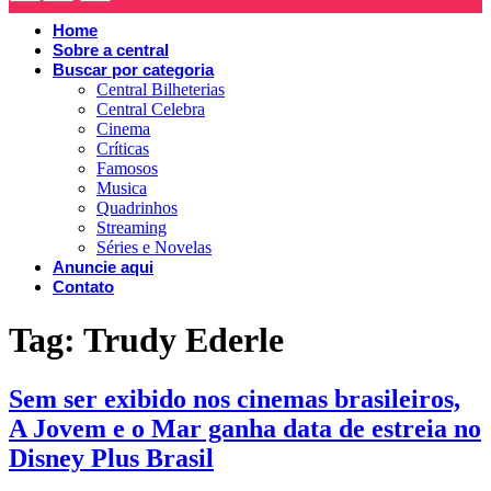
Home
Sobre a central
Buscar por categoria
Central Bilheterias
Central Celebra
Cinema
Críticas
Famosos
Musica
Quadrinhos
Streaming
Séries e Novelas
Anuncie aqui
Contato
Tag:
Trudy Ederle
Sem ser exibido nos cinemas brasileiros,
A Jovem e o Mar ganha data de estreia no
Disney Plus Brasil