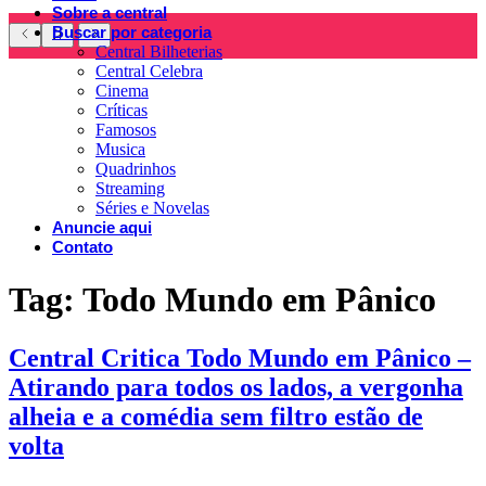
Sobre a central
Buscar por categoria
Central Bilheterias
Central Celebra
Cinema
Críticas
Famosos
Musica
Quadrinhos
Streaming
Séries e Novelas
Anuncie aqui
Contato
Tag:
Todo Mundo em Pânico
Central Critica Todo Mundo em Pânico –
Atirando para todos os lados, a vergonha
alheia e a comédia sem filtro estão de
volta