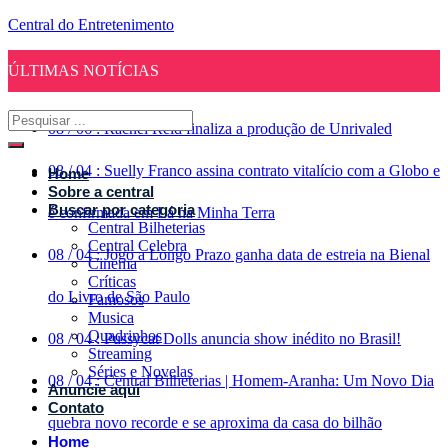
Central do Entretenimento
ÚLTIMAS NOTÍCIAS
08
/
06
:
Rachel Reid finaliza a produção de Unrivaled
08
/
04
:
Suelly Franco assina contrato vitalício com a Globo e
Home
Sobre a central
Buscar por categoria
é confirmada em Lá na Minha Terra
Central Bilheterias
Central Celebra
08
/
04
:
Jogo a Longo Prazo ganha data de estreia na Bienal
Cinema
Críticas
do Livro de São Paulo
Famosos
Musica
Quadrinhos
08
/
04
:
Pussycat Dolls anuncia show inédito no Brasil!
Streaming
Séries e Novelas
08
/
04
:
Central Bilheterias | Homem-Aranha: Um Novo Dia
Anuncie aqui
Contato
quebra novo recorde e se aproxima da casa do bilhão
Home