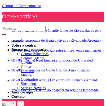
Central do Entretenimento
ÚLTIMAS NOTÍCIAS
08
/
07
:
Justice Smith e Charlie Gillespie são escalados para
segunda temporada de Heated Rivalry (Rivalidade Ardente)
Home
Sobre a central
Buscar por categoria
08
/
07
:
Jogo a Longo Prazo entra em pré-venda na internet
Central Bilheterias
Central Celebra
08
/
06
:
Rachel Reid finaliza a produção de Unrivaled
Cinema
Críticas
08
/
06
:
Gravações de Gente Grande 3 são iniciadas
Famosos
Musica
Quadrinhos
08
/
05
:
Heated Rivalry | Em entrevista, François Arnaud
Streaming
Séries e Novelas
revela que Scott e Kip vão aparecer na segunda temporada
Anuncie aqui
Contato