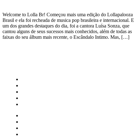
Welcome to Lolla Br! Começou mais uma edição do Lollapalooza
Brasil e ela foi recheada de musica pop brasileira e internacional. E
um dos grandes destaques do dia, foi a cantora Luísa Sonza, que
cantou alguns de seus sucessos mais conhecidos, além de todas as
faixas do seu álbum mais recente, o Escândalo Intimo. Mas, […]
CATEGORIAS
Central Bilheterias
Central Celebra
Cinema
Críticas
Famosos
Central Bilheterias
Central Celebra
Cinema
Críticas