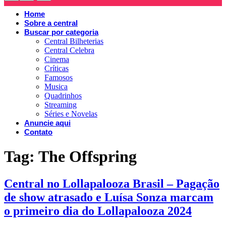
Home
Sobre a central
Buscar por categoria
Central Bilheterias
Central Celebra
Cinema
Críticas
Famosos
Musica
Quadrinhos
Streaming
Séries e Novelas
Anuncie aqui
Contato
Tag:
The Offspring
Central no Lollapalooza Brasil – Pagação
de show atrasado e Luísa Sonza marcam
o primeiro dia do Lollapalooza 2024