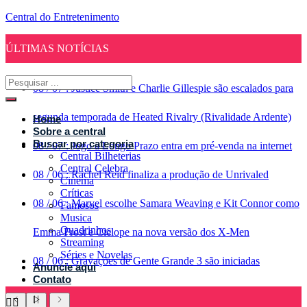
Central do Entretenimento
ÚLTIMAS NOTÍCIAS
08
/
07
:
Justice Smith e Charlie Gillespie são escalados para
segunda temporada de Heated Rivalry (Rivalidade Ardente)
Home
Sobre a central
Buscar por categoria
08
/
07
:
Jogo a Longo Prazo entra em pré-venda na internet
Central Bilheterias
Central Celebra
08
/
06
:
Rachel Reid finaliza a produção de Unrivaled
Cinema
Críticas
08
/
06
:
Marvel escolhe Samara Weaving e Kit Connor como
Famosos
Musica
Quadrinhos
Emma Frost e Ciclope na nova versão dos X-Men
Streaming
Séries e Novelas
08
/
06
:
Gravações de Gente Grande 3 são iniciadas
Anuncie aqui
Contato