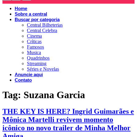
Home
Sobre a central
Buscar por categoria
Central Bilheterias
Central Celebra
Cinema
Críticas
Famosos
Musica
Quadrinhos
Streaming
Séries e Novelas
Anuncie aqui
Contato
Tag:
Suzana Garcia
THE KEY IS HERE? Ingrid Guimarães e
Mônica Martelli revivem momento
icônico no novo trailer de Minha Melhor
Amiga