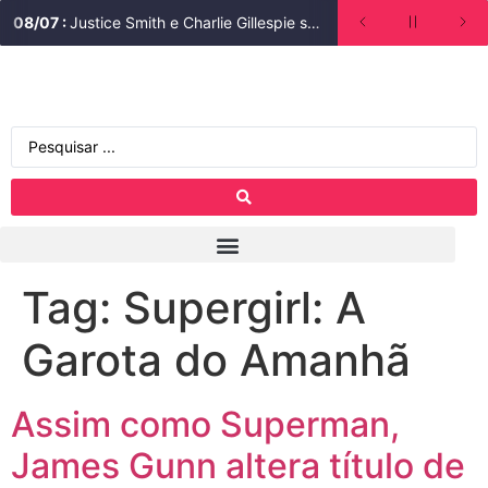
08
/
07
:
Justice Smith e Charlie Gillespie são escalados para segunda temporada de Heated Rivalry (Rivalidade Ardente)
Tag:
Supergirl: A
Garota do Amanhã
Assim como Superman,
James Gunn altera título de