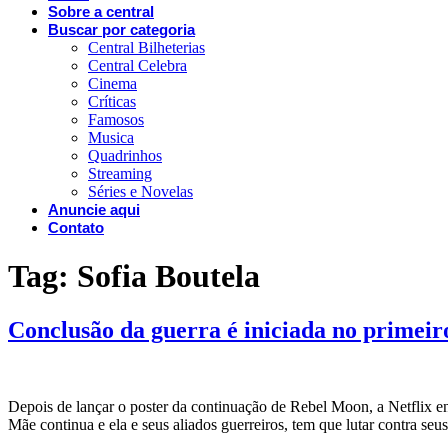
Sobre a central
Buscar por categoria
Central Bilheterias
Central Celebra
Cinema
Críticas
Famosos
Musica
Quadrinhos
Streaming
Séries e Novelas
Anuncie aqui
Contato
Tag:
Sofia Boutela
Conclusão da guerra é iniciada no primeir
Depois de lançar o poster da continuação de Rebel Moon, a Netflix en
Mãe continua e ela e seus aliados guerreiros, tem que lutar contra se