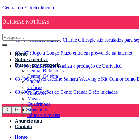
Central do Entretenimento
ÚLTIMAS NOTÍCIAS
08
/
07
:
Justice Smith e Charlie Gillespie são escalados para 
08
/
07
:
Jogo a Longo Prazo entra em pré-venda na internet
Home
Sobre a central
Buscar por categoria
08
/
06
:
Rachel Reid finaliza a produção de Unrivaled
Central Bilheterias
Central Celebra
08
/
06
:
Marvel escolhe Samara Weaving e Kit Connor como 
Cinema
Críticas
08
/
06
:
Gravações de Gente Grande 3 são iniciadas
Famosos
Musica
Quadrinhos
Streaming
Séries e Novelas
Anuncie aqui
Contato
Home