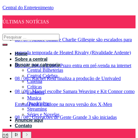
Central do Entretenimento
ÚLTIMAS NOTÍCIAS
08
/
07
:
Justice Smith e Charlie Gillespie são escalados para
segunda temporada de Heated Rivalry (Rivalidade Ardente)
Home
Sobre a central
Buscar por categoria
08
/
07
:
Jogo a Longo Prazo entra em pré-venda na internet
Central Bilheterias
Central Celebra
08
/
06
:
Rachel Reid finaliza a produção de Unrivaled
Cinema
Críticas
08
/
06
:
Marvel escolhe Samara Weaving e Kit Connor como
Famosos
Musica
Quadrinhos
Emma Frost e Ciclope na nova versão dos X-Men
Streaming
Séries e Novelas
08
/
06
:
Gravações de Gente Grande 3 são iniciadas
Anuncie aqui
Contato