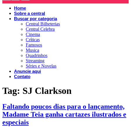
Home
Sobre a central
Buscar por categoria
Central Bilheterias
Central Celebra
Cinema
Críticas
Famosos
Musica
Quadrinhos
Streaming
Séries e Novelas
Anuncie aqui
Contato
Tag:
SJ Clarkson
Faltando poucos dias para o lançamento,
Madame Teia ganha cartazes ilustrados e
especiais