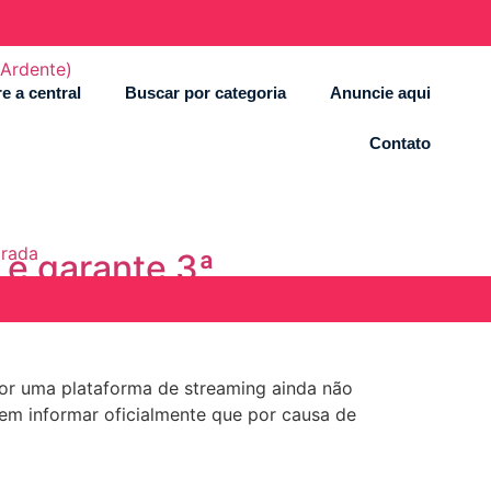
 Ardente)
e a central
Buscar por categoria
Anuncie aqui
Contato
orada
 e garante 3ª
 por uma plataforma de streaming ainda não
z em informar oficialmente que por causa de