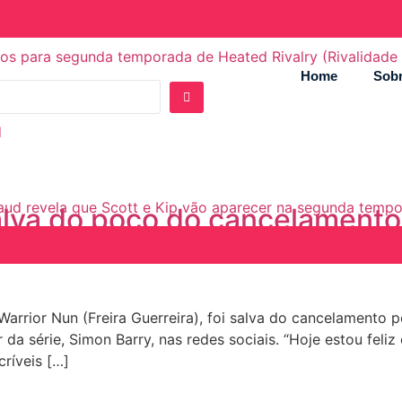
ados para segunda temporada de Heated Rivalry (Rivalidade
Home
Sobr
internet
d
rnaud revela que Scott e Kip vão aparecer na segunda temp
alva do poço do cancelamento
e Warrior Nun (Freira Guerreira), foi salva do cancelamento
r da série, Simon Barry, nas redes sociais. “Hoje estou feli
ríveis […]