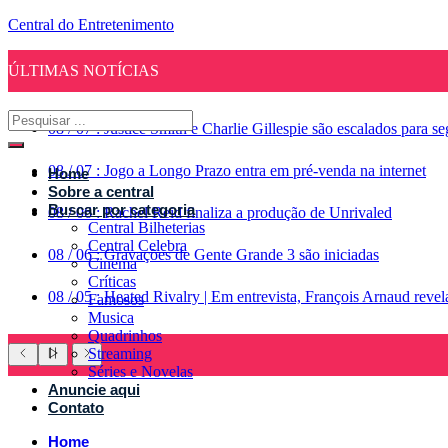
Central do Entretenimento
ÚLTIMAS NOTÍCIAS
08
/
07
:
Justice Smith e Charlie Gillespie são escalados para 
08
/
07
:
Jogo a Longo Prazo entra em pré-venda na internet
Home
Sobre a central
Buscar por categoria
08
/
06
:
Rachel Reid finaliza a produção de Unrivaled
Central Bilheterias
Central Celebra
08
/
06
:
Gravações de Gente Grande 3 são iniciadas
Cinema
Críticas
08
/
05
:
Heated Rivalry | Em entrevista, François Arnaud reve
Famosos
Musica
Quadrinhos
Streaming
Séries e Novelas
Anuncie aqui
Contato
Home