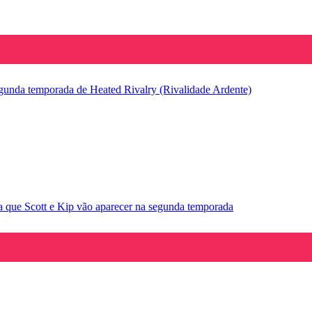
segunda temporada de Heated Rivalry (Rivalidade Ardente)
la que Scott e Kip vão aparecer na segunda temporada