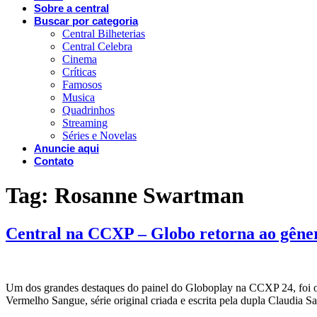
Sobre a central
Buscar por categoria
Central Bilheterias
Central Celebra
Cinema
Críticas
Famosos
Musica
Quadrinhos
Streaming
Séries e Novelas
Anuncie aqui
Contato
Tag:
Rosanne Swartman
Central na CCXP – Globo retorna ao gêner
Um dos grandes destaques do painel do Globoplay na CCXP 24, foi o 
Vermelho Sangue, série original criada e escrita pela dupla Claudia