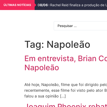
08
/
06
:
Rachel Reid finaliza a produção de 
ÚLTIMAS NOTÍCIAS
Tag:
Napoleão
Em entrevista, Brian C
Napoleão
Até hoje, Napoleão, filme que foi dirigido pe
recentemente, esse filme foi visto pelo ator 
falou a sua opinião […]
Joaquim Phoenix rebate