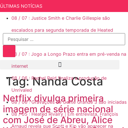
ÚLTIMAS NOTÍCIAS
08
/
07
:
Justice Smith e Charlie Gillespie são
escalados para segunda temporada de Heated
Rivalry (Rivalidade Ardente)
08
/
07
:
Jogo a Longo Prazo entra em pré-venda na
internet
Tag:
Nanda Costa
08
/
06
:
Rachel Reid finaliza a produção de
Unrivaled
Netflix divulga primeira
08
/
06
:
Gravações de Gente Grande 3 são iniciadas
imagem de série nacional
08
/
05
:
Heated Rivalry | Em entrevista, François
com José de Abreu, Alice
Arnaud revela que Scott e Kip vão aparecer na