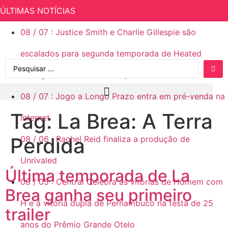
ÚLTIMAS NOTÍCIAS
08
/
07
:
Justice Smith e Charlie Gillespie são
escalados para segunda temporada de Heated
Rivalry (Rivalidade Ardente)
08
/
07
:
Jogo a Longo Prazo entra em pré-venda na
Tag:
La Brea: A Terra
internet
Perdida
08
/
06
:
Rachel Reid finaliza a produção de
Unrivaled
Última temporada de La
08
/
05
:
Central Celebra as vitórias de Homem com
Brea ganha seu primeiro
H e a vitória dupla de Pernambuco na festa de 25
trailer
anos do Prêmio Grande Otelo