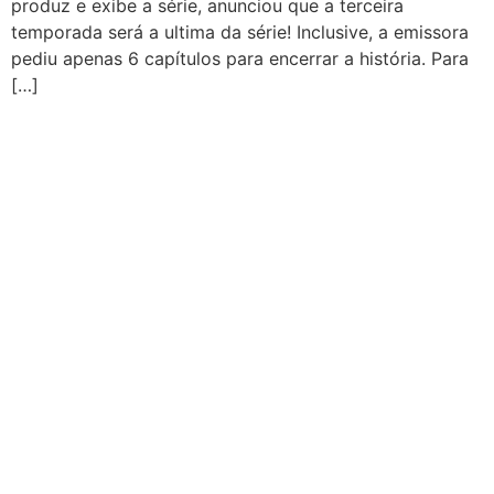
produz e exibe a série, anunciou que a terceira
temporada será a ultima da série! Inclusive, a emissora
pediu apenas 6 capítulos para encerrar a história. Para
[…]
CATEGORIAS
Central Bilheterias
Central Celebra
Cinema
Críticas
Famosos