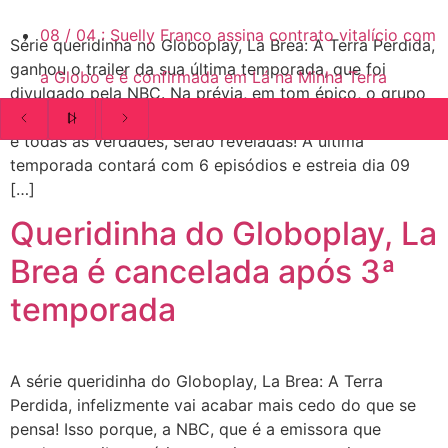
08
/
04
:
Suelly Franco assina contrato vitalício com
Série queridinha no Globoplay, La Brea: A Terra Perdida,
ganhou o trailer da sua última temporada, que foi
a Globo e é confirmada em Lá na Minha Terra
divulgado pela NBC. Na prévia, em tom épico, o grupo
começa a executar o plano para sair do mundo perdido
e todas as verdades, serão reveladas! A ultima
temporada contará com 6 episódios e estreia dia 09
[…]
Queridinha do Globoplay, La
Brea é cancelada após 3ª
temporada
A série queridinha do Globoplay, La Brea: A Terra
Perdida, infelizmente vai acabar mais cedo do que se
pensa! Isso porque, a NBC, que é a emissora que