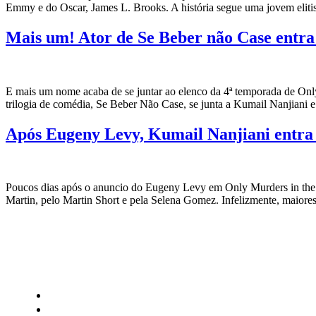
Emmy e do Oscar, James L. Brooks. A história segue uma jovem elitist
Mais um! Ator de Se Beber não Case entra 
E mais um nome acaba de se juntar ao elenco da 4ª temporada de Onl
trilogia de comédia, Se Beber Não Case, se junta a Kumail Nanjiani 
Após Eugeny Levy, Kumail Nanjiani entra 
Poucos dias após o anuncio do Eugeny Levy em Only Murders in the Bu
Martin, pelo Martin Short e pela Selena Gomez. Infelizmente, maior
CATEGORIAS
Central Bilheterias
Central Celebra