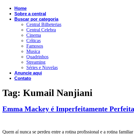
Home
Sobre a central
Buscar por categoria
Central Bilheterias
Central Celebra
Cinema
Críticas
Famosos
Musica
Quadrinhos
Streaming
Séries e Novelas
Anuncie aqui
Contato
Tag:
Kumail Nanjiani
Emma Mackey é Imperfeitamente Perfeita,
Quem aí nunca se perdeu entre a rotina profissional e a rotina famili