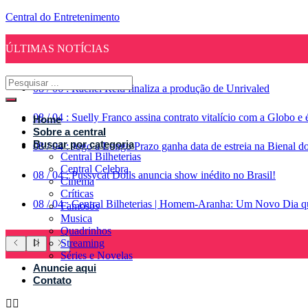
Central do Entretenimento
ÚLTIMAS NOTÍCIAS
08
/
06
:
Rachel Reid finaliza a produção de Unrivaled
08
/
04
:
Suelly Franco assina contrato vitalício com a Globo 
Home
Sobre a central
Buscar por categoria
08
/
04
:
Jogo a Longo Prazo ganha data de estreia na Bienal d
Central Bilheterias
Central Celebra
08
/
04
:
Pussycat Dolls anuncia show inédito no Brasil!
Cinema
Críticas
08
/
04
:
Central Bilheterias | Homem-Aranha: Um Novo Dia qu
Famosos
Musica
Quadrinhos
Streaming
Séries e Novelas
Anuncie aqui
Contato