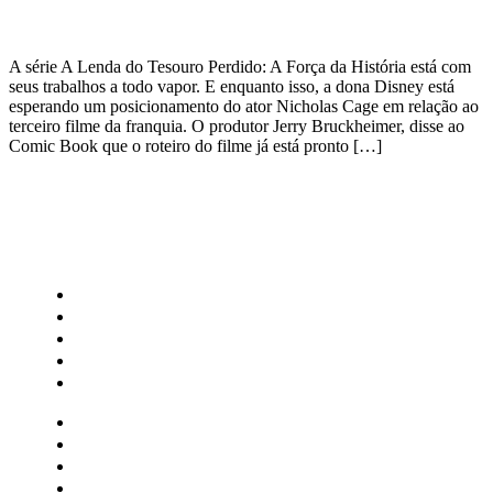
A série A Lenda do Tesouro Perdido: A Força da História está com
seus trabalhos a todo vapor. E enquanto isso, a dona Disney está
esperando um posicionamento do ator Nicholas Cage em relação ao
terceiro filme da franquia. O produtor Jerry Bruckheimer, disse ao
Comic Book que o roteiro do filme já está pronto […]
CATEGORIAS
Central Bilheterias
Central Celebra
Cinema
Críticas
Famosos
Central Bilheterias
Central Celebra
Cinema
Críticas