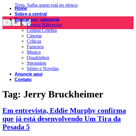
Terra. Saiba quem está no elenco
Home
Sobre a central
Buscar por categoria
Central Bilheterias
Central Celebra
Cinema
Críticas
Famosos
Musica
Quadrinhos
Streaming
Séries e Novelas
Anuncie aqui
Contato
Tag:
Jerry Bruckheimer
Em entrevista, Eddie Murphy confirma
que já está desenvolvendo Um Tira da
Pesada 5