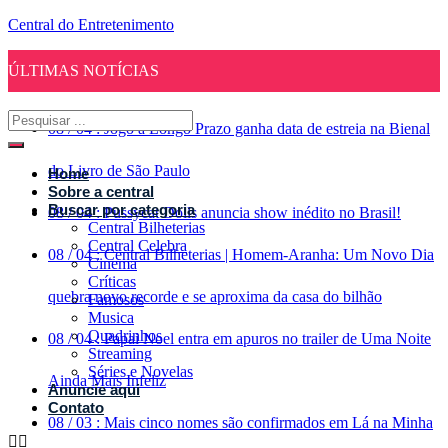
Central do Entretenimento
ÚLTIMAS NOTÍCIAS
08
/
04
:
Jogo a Longo Prazo ganha data de estreia na Bienal
do Livro de São Paulo
Home
Sobre a central
Buscar por categoria
08
/
04
:
Pussycat Dolls anuncia show inédito no Brasil!
Central Bilheterias
Central Celebra
08
/
04
:
Central Bilheterias | Homem-Aranha: Um Novo Dia
Cinema
Críticas
quebra novo recorde e se aproxima da casa do bilhão
Famosos
Musica
Quadrinhos
08
/
04
:
Papai Noel entra em apuros no trailer de Uma Noite
Streaming
Séries e Novelas
Ainda Mais Infeliz
Anuncie aqui
Contato
08
/
03
:
Mais cinco nomes são confirmados em Lá na Minha