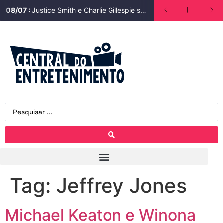
08
/
07
:
Justice Smith e Charlie Gillespie são escalados para segunda temporada de Heated Rivalry (Rivalidade Ardente)
Tag:
Jeffrey Jones
Michael Keaton e Winona