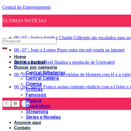
Central do Entretenimento
ÚLTIMAS NOTÍCIAS
08
/
07
:
Justice Smith e Charlie Gillespie são escalados para 
08
/
07
:
Jogo a Longo Prazo entra em pré-venda na internet
Home
Sobre a central
08
/
06
:
Rachel Reid finaliza a produção de Unrivaled
Buscar por categoria
Central Bilheterias
08
/
05
:
Central Celebra as vitórias de Homem com H e a vitó
Central Celebra
Cinema
08
/
04
:
Suelly Franco assina contrato vitalício com a Globo 
Críticas
Famosos
Musica
Quadrinhos
Streaming
Séries e Novelas
Anuncie aqui
Contato