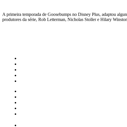
A primeira temporada de Goosebumps no Disney Plus, adaptou alguns li
produtores da série, Rob Letterman, Nicholas Stoller e Hilary Winst
CATEGORIAS
Central Bilheterias
Central Celebra
Cinema
Críticas
Famosos
Central Bilheterias
Central Celebra
Cinema
Críticas
Famosos
Musica