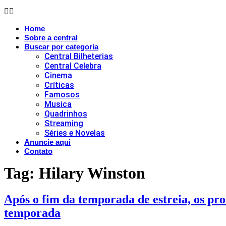
Home
Sobre a central
Buscar por categoria
Central Bilheterias
Central Celebra
Cinema
Críticas
Famosos
Musica
Quadrinhos
Streaming
Séries e Novelas
Anuncie aqui
Contato
Tag:
Hilary Winston
Após o fim da temporada de estreia, os pr
temporada