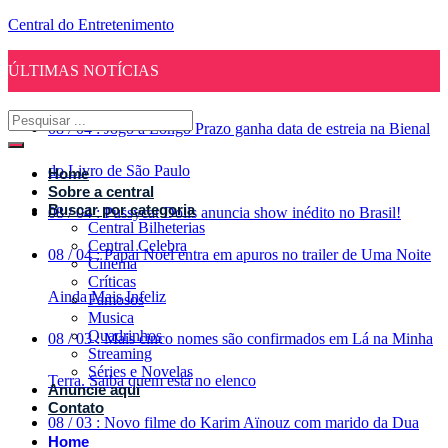
Central do Entretenimento
ÚLTIMAS NOTÍCIAS
08
/
04
:
Jogo a Longo Prazo ganha data de estreia na Bienal
do Livro de São Paulo
Home
Sobre a central
Buscar por categoria
08
/
04
:
Pussycat Dolls anuncia show inédito no Brasil!
Central Bilheterias
Central Celebra
08
/
04
:
Papai Noel entra em apuros no trailer de Uma Noite
Cinema
Críticas
Ainda Mais Infeliz
Famosos
Musica
Quadrinhos
08
/
03
:
Mais cinco nomes são confirmados em Lá na Minha
Streaming
Séries e Novelas
Terra. Saiba quem está no elenco
Anuncie aqui
Contato
08
/
03
:
Novo filme do Karim Aïnouz com marido da Dua
Home