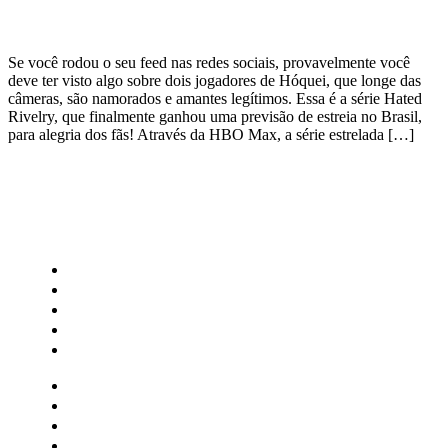
Se você rodou o seu feed nas redes sociais, provavelmente você
deve ter visto algo sobre dois jogadores de Hóquei, que longe das
câmeras, são namorados e amantes legítimos. Essa é a série Hated
Rivelry, que finalmente ganhou uma previsão de estreia no Brasil,
para alegria dos fãs! Através da HBO Max, a série estrelada […]
CATEGORIAS
Central Bilheterias
Central Celebra
Cinema
Críticas
Famosos
Central Bilheterias
Central Celebra
Cinema
Críticas