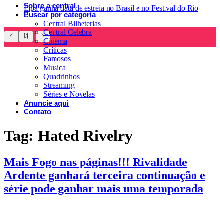
Sobre a central
Lipa ganha data de estreia no Brasil e no Festival do Rio
Buscar por categoria
Central Bilheterias
Central Celebra
Cinema
Críticas
Famosos
Musica
Quadrinhos
Streaming
Séries e Novelas
Anuncie aqui
Contato
Tag:
Hated Rivelry
Mais Fogo nas páginas!!! Rivalidade
Ardente ganhará terceira continuação e
série pode ganhar mais uma temporada