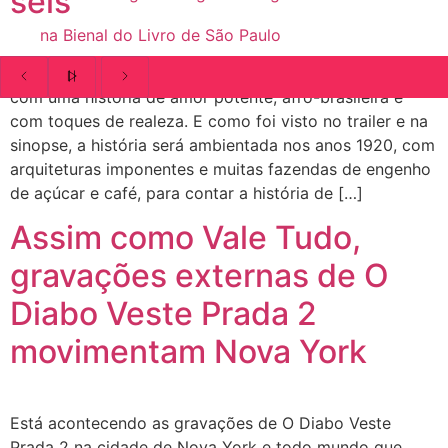
seis
na Bienal do Livro de São Paulo
A Nobreza do Amor promete vir com tudo em março,
com uma história de amor potente, afro-brasileira e
com toques de realeza. E como foi visto no trailer e na
sinopse, a história será ambientada nos anos 1920, com
arquiteturas imponentes e muitas fazendas de engenho
de açúcar e café, para contar a história de […]
Assim como Vale Tudo,
gravações externas de O
Diabo Veste Prada 2
movimentam Nova York
Está acontecendo as gravações de O Diabo Veste
Prada 2 na cidade de Nova York e todo mundo que