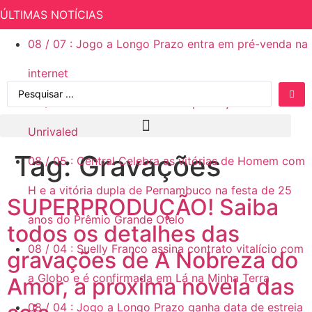
ÚLTIMAS NOTÍCIAS
08
/
07
:
Jogo a Longo Prazo entra em pré-venda na
internet
08
/
06
:
Rachel Reid finaliza a produção de
Unrivaled
Tag:
Gravações
08
/
05
:
Central Celebra as vitórias de Homem com
H e a vitória dupla de Pernambuco na festa de 25
SUPERPRODUÇÃO! Saiba
anos do Prêmio Grande Otelo
todos os detalhes das
08
/
04
:
Suelly Franco assina contrato vitalício com
gravações de A Nobreza do
a Globo e é confirmada em Lá na Minha Terra
Amor, a proxima novela das
08
/
04
:
Jogo a Longo Prazo ganha data de estreia