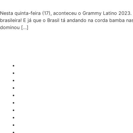
Nesta quinta-feira (17), aconteceu o Grammy Latino 2023.
brasileira! E já que o Brasil tá andando na corda bamba 
dominou […]
CATEGORIAS
Central Bilheterias
Central Celebra
Cinema
Críticas
Famosos
Central Bilheterias
Central Celebra
Cinema
Críticas
Famosos