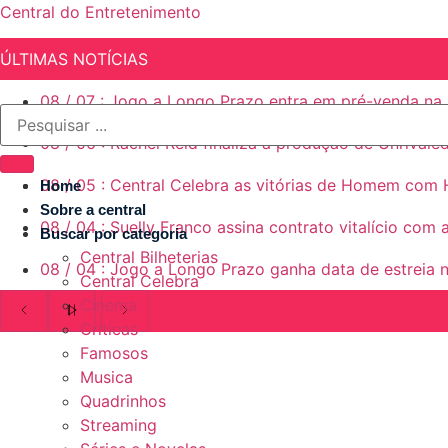
Central do Entretenimento
ÚLTIMAS NOTÍCIAS
08
/
07
:
Jogo a Longo Prazo entra em pré-venda na 
08
/
06
:
Rachel Reid finaliza a produção de Unrivale
08
/
05
:
Central Celebra as vitórias de Homem com 
Home
Sobre a central
08
/
04
:
Suelly Franco assina contrato vitalício com
Buscar por categoria
Central Bilheterias
08
/
04
:
Jogo a Longo Prazo ganha data de estreia n
Central Celebra
Cinema
Críticas
Famosos
Musica
Quadrinhos
Streaming