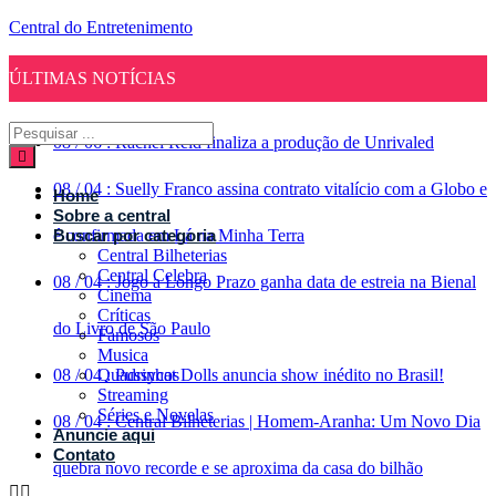
Central do Entretenimento
ÚLTIMAS NOTÍCIAS
08
/
06
:
Rachel Reid finaliza a produção de Unrivaled
08
/
04
:
Suelly Franco assina contrato vitalício com a Globo e
Home
Sobre a central
é confirmada em Lá na Minha Terra
Buscar por categoria
Central Bilheterias
Central Celebra
08
/
04
:
Jogo a Longo Prazo ganha data de estreia na Bienal
Cinema
Críticas
do Livro de São Paulo
Famosos
Musica
08
/
04
Quadrinhos
:
Pussycat Dolls anuncia show inédito no Brasil!
Streaming
Séries e Novelas
08
/
04
:
Central Bilheterias | Homem-Aranha: Um Novo Dia
Anuncie aqui
Contato
quebra novo recorde e se aproxima da casa do bilhão