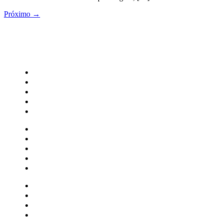
Próximo
→
CATEGORIAS
Central Bilheterias
Central Celebra
Cinema
Críticas
Famosos
Central Bilheterias
Central Celebra
Cinema
Críticas
Famosos
Musica
Quadrinhos
Streaming
Séries e Novelas