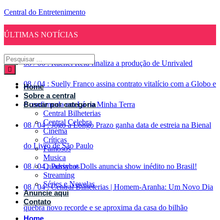
Central do Entretenimento
ÚLTIMAS NOTÍCIAS
08
/
06
:
Rachel Reid finaliza a produção de Unrivaled
08
/
04
:
Suelly Franco assina contrato vitalício com a Globo e
Home
Sobre a central
é confirmada em Lá na Minha Terra
Buscar por categoria
Central Bilheterias
Central Celebra
08
/
04
:
Jogo a Longo Prazo ganha data de estreia na Bienal
Cinema
Críticas
do Livro de São Paulo
Famosos
Musica
08
/
04
Quadrinhos
:
Pussycat Dolls anuncia show inédito no Brasil!
Streaming
Séries e Novelas
08
/
04
:
Central Bilheterias | Homem-Aranha: Um Novo Dia
Anuncie aqui
Contato
quebra novo recorde e se aproxima da casa do bilhão
Home