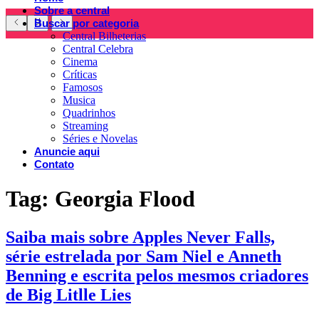
Sobre a central
Buscar por categoria
Central Bilheterias
Central Celebra
Cinema
Críticas
Famosos
Musica
Quadrinhos
Streaming
Séries e Novelas
Anuncie aqui
Contato
Tag:
Georgia Flood
Saiba mais sobre Apples Never Falls,
série estrelada por Sam Niel e Anneth
Benning e escrita pelos mesmos criadores
de Big Litlle Lies