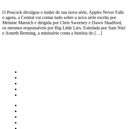
O Peacock divulgou o trailer de sua nova série, Apples Never Falls
e agora, a Central vai contar tudo sobre a nova série escrita por
Melaine Marnich e dirigida por Chris Sweeney e Dawn Shadford,
os mesmos responsáveis por Big Little Lies. Estrelada por Sam Niel
e Anneth Benning, a minissérie conta a história do […]
CATEGORIAS
Central Bilheterias
Central Celebra
Cinema
Críticas
Famosos
Central Bilheterias
Central Celebra
Cinema
Críticas
Famosos