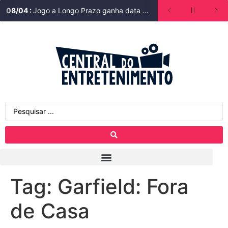
08
/
04
:
Jogo a Longo Prazo ganha data de estreia na Bienal do Livro de São Paulo
Tag:
Garfield: Fora
de Casa