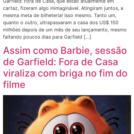
Garfield: Fora de Casa, que estão atualmente em
cartaz, fizeram algo inimaginável. Atingiram juntos, a
mesma meta de bilheteria! Isso mesmo. Tanto um,
quanto o outro, ultrapassaram a casa dos US$ 150
milhões depois de um mês de seu lançamento, mesmo
faltando poucos dias para Garfield […]
Assim como Barbie, sessão
de Garfield: Fora de Casa
viraliza com briga no fim do
filme