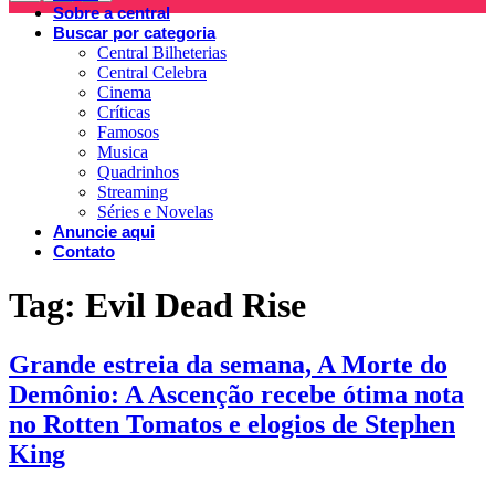
Sobre a central
Buscar por categoria
Central Bilheterias
Central Celebra
Cinema
Críticas
Famosos
Musica
Quadrinhos
Streaming
Séries e Novelas
Anuncie aqui
Contato
Tag:
Evil Dead Rise
Grande estreia da semana, A Morte do
Demônio: A Ascenção recebe ótima nota
no Rotten Tomatos e elogios de Stephen
King