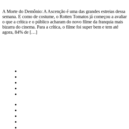
A Morte do Demônio: A Ascenção é uma das grandes estreias dessa
semana. E como de costume, o Rotten Tomatos já começou a avaliar
o que a crítica e o público acharam do novo filme da franquia mais
bizarra do cinema. Para a crítica, o filme foi super bem e tem até
agora, 84% de […]
CATEGORIAS
Central Bilheterias
Central Celebra
Cinema
Críticas
Famosos
Central Bilheterias
Central Celebra
Cinema
Críticas
Famosos