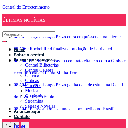
Central do Entretenimento
ÚLTIMAS NOTÍCIAS
08
/
07
:
Jogo a Longo Prazo entra em pré-venda na internet
08
/
06
:
Rachel Reid finaliza a produção de Unrivaled
Home
Sobre a central
Buscar por categoria
08
/
04
:
Suelly Franco assina contrato vitalício com a Globo e
Central Bilheterias
Central Celebra
é confirmada em Lá na Minha Terra
Cinema
Críticas
08
/
04
:
Jogo a Longo Prazo ganha data de estreia na Bienal
Famosos
Musica
Quadrinhos
do Livro de São Paulo
Streaming
Séries e Novelas
08
/
04
:
Pussycat Dolls anuncia show inédito no Brasil!
Anuncie aqui
Contato
Home